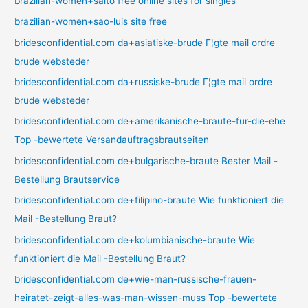
brazilian-women+salto free online sites for singles
brazilian-women+sao-luis site free
bridesconfidential.com da+asiatiske-brude Г¦gte mail ordre
brude websteder
bridesconfidential.com da+russiske-brude Г¦gte mail ordre
brude websteder
bridesconfidential.com de+amerikanische-braute-fur-die-ehe
Top -bewertete Versandauftragsbrautseiten
bridesconfidential.com de+bulgarische-braute Bester Mail -
Bestellung Brautservice
bridesconfidential.com de+filipino-braute Wie funktioniert die
Mail -Bestellung Braut?
bridesconfidential.com de+kolumbianische-braute Wie
funktioniert die Mail -Bestellung Braut?
bridesconfidential.com de+wie-man-russische-frauen-
heiratet-zeigt-alles-was-man-wissen-muss Top -bewertete