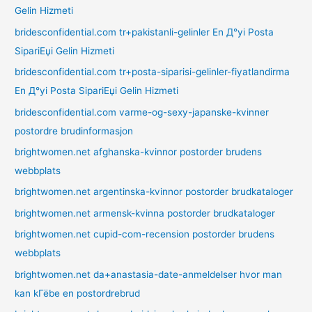
Gelin Hizmeti
bridesconfidential.com tr+pakistanli-gelinler En Д°yi Posta
SipariЕџi Gelin Hizmeti
bridesconfidential.com tr+posta-siparisi-gelinler-fiyatlandirma
En Д°yi Posta SipariЕџi Gelin Hizmeti
bridesconfidential.com varme-og-sexy-japanske-kvinner
postordre brudinformasjon
brightwomen.net afghanska-kvinnor postorder brudens
webbplats
brightwomen.net argentinska-kvinnor postorder brudkataloger
brightwomen.net armensk-kvinna postorder brudkataloger
brightwomen.net cupid-com-recension postorder brudens
webbplats
brightwomen.net da+anastasia-date-anmeldelser hvor man
kan kГёbe en postordrebrud