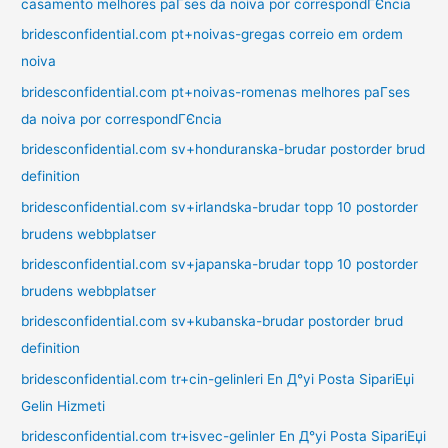
casamento melhores paГ­ses da noiva por correspondГЄncia
bridesconfidential.com pt+noivas-gregas correio em ordem
noiva
bridesconfidential.com pt+noivas-romenas melhores paГ­ses
da noiva por correspondГЄncia
bridesconfidential.com sv+honduranska-brudar postorder brud
definition
bridesconfidential.com sv+irlandska-brudar topp 10 postorder
brudens webbplatser
bridesconfidential.com sv+japanska-brudar topp 10 postorder
brudens webbplatser
bridesconfidential.com sv+kubanska-brudar postorder brud
definition
bridesconfidential.com tr+cin-gelinleri En Д°yi Posta SipariЕџi
Gelin Hizmeti
bridesconfidential.com tr+isvec-gelinler En Д°yi Posta SipariЕџi