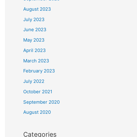
August 2023
July 2023
June 2023
May 2023
April 2023
March 2023
February 2023
July 2022
October 2021
September 2020
August 2020
Categories