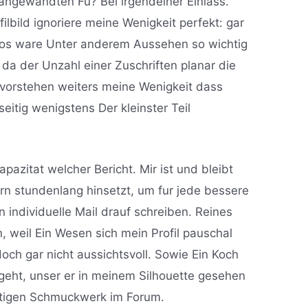
angewandten Fu? Bei irgendeiner Einlass.
ilbild ignoriere meine Wenigkeit perfekt: gar
glos ware Unter anderem Aussehen so wichtig
 da der Unzahl einer Zuschriften planar die
rvorstehen weiters meine Wenigkeit dass
seitig wenigstens Der kleinster Teil
apazitat welcher Bericht. Mir ist und bleibt
n stundenlang hinsetzt, um fur jede bessere
 individuelle Mail drauf schreiben. Reines
 weil Ein Wesen sich mein Profil pauschal
doch gar nicht aussichtsvoll. Sowie Ein Koch
ngeht, unser er in meinem Silhouette gesehen
eitigen Schmuckwerk im Forum.