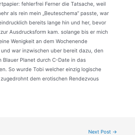
apier: fehlerfrei Ferner die Tatsache, weil
ehr als rein mein „Beuteschema“ passte, war
indrucklich bereits lange hin und her, bevor
 zur Ausdrucksform kam. solange bis er mich
 meine Wenigkeit an dem Wochenende
r und war inzwischen uber bereit dazu, den
len Blauer Planet durch C-Date in das
ren. So wurde Tobi welcher einzig logische
e zugedrohnt dem erotischen Rendezvous
Next Post
→