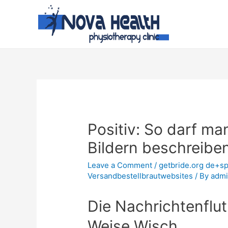
Positiv: So darf ma
Bildern beschreibe
Leave a Comment
/
getbride.org de+s
Versandbestellbrautwebsites
/ By
adm
Die Nachrichtenflut
Weise Wisch