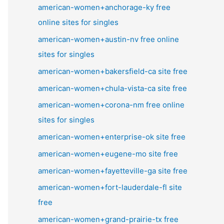
american-women+anchorage-ky free
online sites for singles
american-women+austin-nv free online
sites for singles
american-women+bakersfield-ca site free
american-women+chula-vista-ca site free
american-women+corona-nm free online
sites for singles
american-women+enterprise-ok site free
american-women+eugene-mo site free
american-women+fayetteville-ga site free
american-women+fort-lauderdale-fl site
free
american-women+grand-prairie-tx free