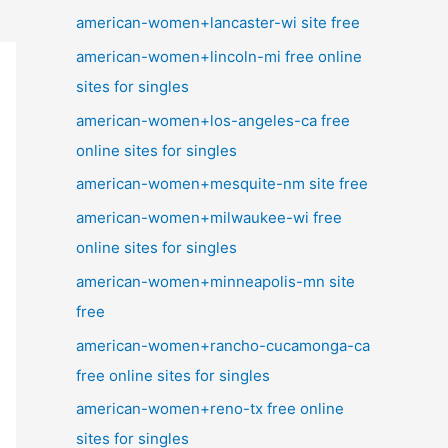
american-women+lancaster-wi site free
american-women+lincoln-mi free online
sites for singles
american-women+los-angeles-ca free
online sites for singles
american-women+mesquite-nm site free
american-women+milwaukee-wi free
online sites for singles
american-women+minneapolis-mn site
free
american-women+rancho-cucamonga-ca
free online sites for singles
american-women+reno-tx free online
sites for singles