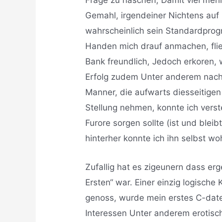
Frage zu haschen, Damit viel mehr 
Gemahl, irgendeiner Nichtens auf
wahrscheinlich sein Standardpro
Handen mich drauf anmachen, flie
Bank freundlich, Jedoch erkoren, w
Erfolg zudem Unter anderem nac
Manner, die aufwarts diesseitigen 
Stellung nehmen, konnte ich verste
Furore sorgen sollte (ist und ble
hinterher konnte ich ihn selbst w
Zufallig hat es zigeunern dass er
Ersten“ war. Einer einzig logisch
genoss, wurde mein erstes C-date.
Interessen Unter anderem erotis