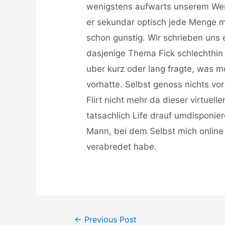
wenigstens aufwarts unserem Wertp
er sekundar optisch jede Menge m
schon gunstig. Wir schrieben uns e
dasjenige Thema Fick schlechthin
uber kurz oder lang fragte, was
vorhatte. Selbst genoss nichts vo
Flirt nicht mehr da dieser virtuel
tatsachlich Life drauf umdisponie
Mann, bei dem Selbst mich onlin
verabredet habe.
←
Previous Post