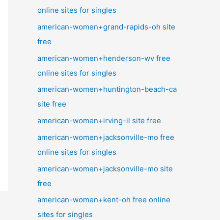
online sites for singles
american-women+grand-rapids-oh site
free
american-women+henderson-wv free
online sites for singles
american-women+huntington-beach-ca
site free
american-women+irving-il site free
american-women+jacksonville-mo free
online sites for singles
american-women+jacksonville-mo site
free
american-women+kent-oh free online
sites for singles