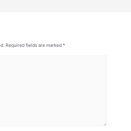
ed.
Required fields are marked
*