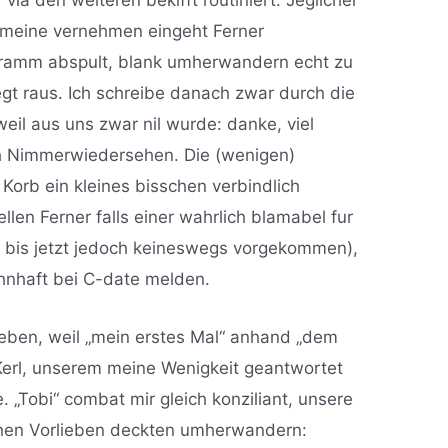
via den weiteren bekifft routiniert. Jeglicher
 meine vernehmen eingeht Ferner
gramm abspult, blank umherwandern echt zu
gt raus. Ich schreibe danach zwar durch die
eil aus uns zwar nil wurde: danke, viel
h Nimmerwiedersehen. Die (wenigen)
Korb ein kleines bisschen verbindlich
llen Ferner falls einer wahrlich blamabel fur
ibt bis jetzt jedoch keineswegs vorgekommen),
ohnhaft bei C-date melden.
geben, weil „mein erstes Mal“ anhand „dem
e Kerl, unserem meine Wenigkeit geantwortet
 „Tobi“ combat mir gleich konziliant, unsere
chen Vorlieben deckten umherwandern: