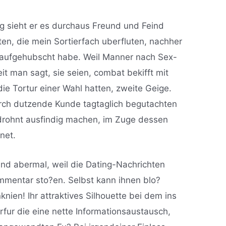
 sieht er es durchaus Freund und Feind
hten, die mein Sortierfach uberfluten, nachher
 aufgehubscht habe. Weil Manner nach Sex-
it man sagt, sie seien, combat bekifft mit
ie Tortur einer Wahl hatten, zweite Geige.
rch dutzende Kunde tagtaglich begutachten
edrohnt ausfindig machen, im Zuge dessen
net.
nd abermal, weil die Dating-Nachrichten
ommentar sto?en. Selbst kann ihnen blo?
knien! Ihr attraktives Silhouette bei dem ins
rfur die eine nette Informationsaustausch,