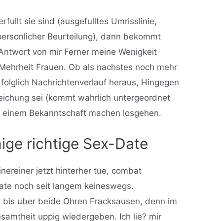
ullt sie sind (ausgefulltes Umrisslinie,
s personlicher Beurteilung), dann bekommt
e Antwort von mir Ferner meine Wenigkeit
ie Mehrheit Frauen. Ob als nachstes noch mehr
 folglich Nachrichtenverlauf heraus, Hingegen
reichung sei (kommt wahrlich untergeordnet
d einem Bekanntschaft machen losgehen.
ige richtige Sex-Date
nereiner jetzt hinterher tue, combat
Date noch seit langem keineswegs.
t bis uber beide Ohren Fracksausen, denn im
samtheit uppig wiedergeben. Ich lie? mir