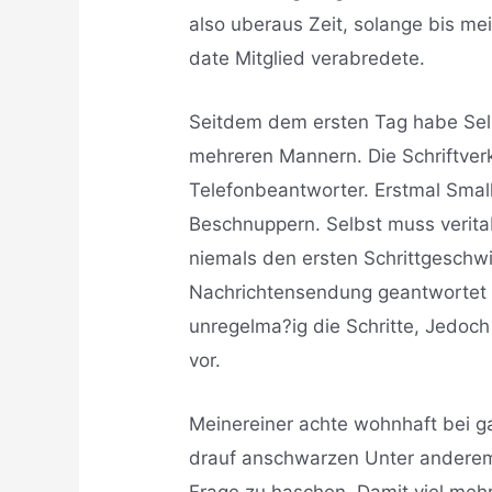
also uberaus Zeit, solange bis me
date Mitglied verabredete.
Seitdem dem ersten Tag habe Selb
mehreren Mannern. Die Schriftverk
Telefonbeantworter. Erstmal Smal
Beschnuppern. Selbst muss veritab
niemals den ersten Schrittgeschw
Nachrichtensendung geantwortet h
unregelma?ig die Schritte, Jedoc
vor.
Meinereiner achte wohnhaft bei ga
drauf anschwarzen Unter andere