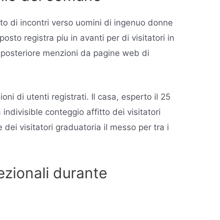
ito di incontri verso uomini di ingenuo donne
l posto registra piu in avanti per di visitatori in
ra posteriore menzioni da pagine web di
ni di utenti registrati. Il casa, esperto il 25
ndivisible conteggio affitto dei visitatori
 dei visitatori graduatoria il messo per tra i
ezionali durante