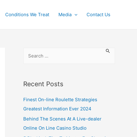
Conditions We Treat
Media
Contact Us
Recent Posts
Finest On-line Roulette Strategies
Greatest Information Ever 2024
Behind The Scenes At A Live-dealer
Online On Line Casino Studio