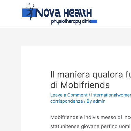
Il maniera qualora f
di Mobifriends
Leave a Comment
/
internationalwomen
corrispondenza
/ By
admin
Mobifriends e indivis messo di in
statunitense giovane perfino uomi