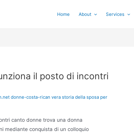
Home
About
Services
unziona il posto di incontri
.net donne-costa-rican vera storia della sposa per
contri canto donne trova una donna
ni mediante conquista di un colloquio