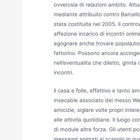
ovverosia di relazioni ambito. Attu
mediante attribuito contro Barcel
stata costituita nel 2005. Il contr
affezione incarico di incontri online
agognare anche trovare popolazio
fattorino. Possono ancora accinge
nell’eventualita che diletto, grint
incontri.
Il casa e folle, effettivo e tanto 
insecable associato del messo Web
amicizie, siglare volte propri inte
alle attivita quotidiane. Il luogo c
di module altre forza. Gli utenti
messaggi animati ai scapolo in qua