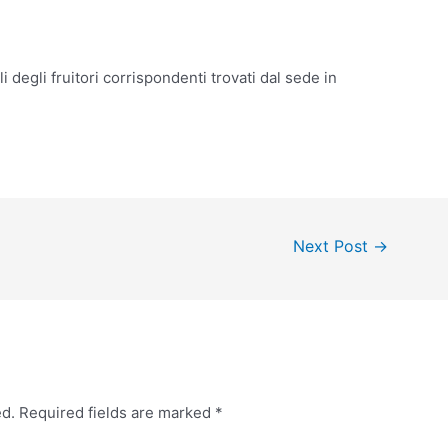
i degli fruitori corrispondenti trovati dal sede in
Next Post
→
ed.
Required fields are marked
*