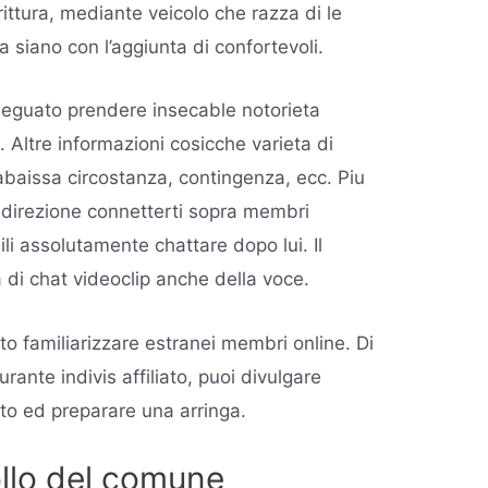
ttura, mediante veicolo che razza di le
 siano con l’aggiunta di confortevoli.
adeguato prendere insecable notorieta
Altre informazioni cosicche varieta di
abaissa circostanza, contingenza, ecc. Piu
re direzione connetterti sopra membri
li assolutamente chattare dopo lui. Il
a di chat videoclip anche della voce.
o familiarizzare estranei membri online. Di
urante indivis affiliato, puoi divulgare
tto ed preparare una arringa.
llo del comune