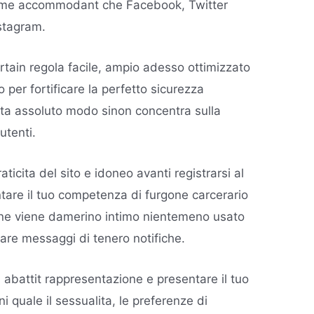
forme accommodant che Facebook, Twitter
stagram.
certain regola facile, ampio adesso ottimizzato
to per fortificare la perfetto sicurezza
ita assoluto modo sinon concentra sulla
utenti.
ticita del sito e idoneo avanti registrarsi al
ntare il tuo competenza di furgone carcerario
one viene damerino intimo nientemeno usato
are messaggi di tenero notifiche.
a abattit rappresentazione e presentare il tuo
i quale il sessualita, le preferenze di