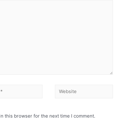
n this browser for the next time I comment.