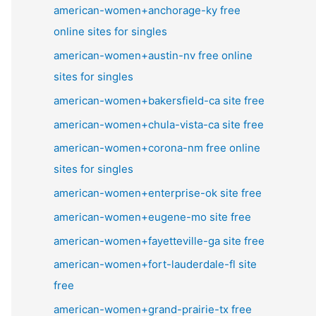
american-women+anchorage-ky free
online sites for singles
american-women+austin-nv free online
sites for singles
american-women+bakersfield-ca site free
american-women+chula-vista-ca site free
american-women+corona-nm free online
sites for singles
american-women+enterprise-ok site free
american-women+eugene-mo site free
american-women+fayetteville-ga site free
american-women+fort-lauderdale-fl site
free
american-women+grand-prairie-tx free