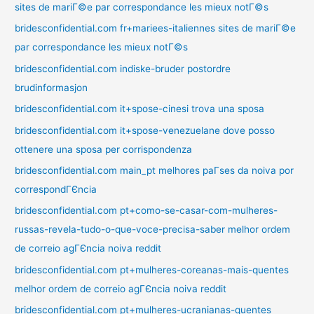
sites de mariГ©e par correspondance les mieux notГ©s
bridesconfidential.com fr+mariees-italiennes sites de mariГ©e
par correspondance les mieux notГ©s
bridesconfidential.com indiske-bruder postordre
brudinformasjon
bridesconfidential.com it+spose-cinesi trova una sposa
bridesconfidential.com it+spose-venezuelane dove posso
ottenere una sposa per corrispondenza
bridesconfidential.com main_pt melhores paГ­ses da noiva por
correspondГЄncia
bridesconfidential.com pt+como-se-casar-com-mulheres-
russas-revela-tudo-o-que-voce-precisa-saber melhor ordem
de correio agГЄncia noiva reddit
bridesconfidential.com pt+mulheres-coreanas-mais-quentes
melhor ordem de correio agГЄncia noiva reddit
bridesconfidential.com pt+mulheres-ucranianas-quentes