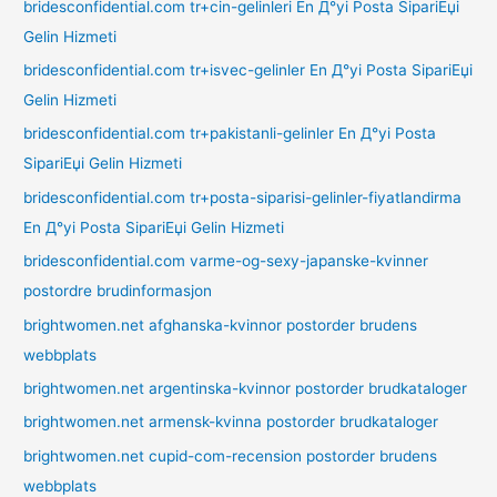
bridesconfidential.com tr+cin-gelinleri En Д°yi Posta SipariЕџi
Gelin Hizmeti
bridesconfidential.com tr+isvec-gelinler En Д°yi Posta SipariЕџi
Gelin Hizmeti
bridesconfidential.com tr+pakistanli-gelinler En Д°yi Posta
SipariЕџi Gelin Hizmeti
bridesconfidential.com tr+posta-siparisi-gelinler-fiyatlandirma
En Д°yi Posta SipariЕџi Gelin Hizmeti
bridesconfidential.com varme-og-sexy-japanske-kvinner
postordre brudinformasjon
brightwomen.net afghanska-kvinnor postorder brudens
webbplats
brightwomen.net argentinska-kvinnor postorder brudkataloger
brightwomen.net armensk-kvinna postorder brudkataloger
brightwomen.net cupid-com-recension postorder brudens
webbplats