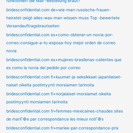
funktioniert die Mail -Bestellung Braut?
bridesconfidential.com de+wie-man-russische-frauen-
heiratet-zeigt-alles-was-man-wissen-muss Top -bewertete
Versandauftragsbrautseiten
bridesconfidential.com es+como-obtener-un-novia-por-
correo-consigue-a-tu-esposa-hoy mejor orden de correo
novia
bridesconfidential.com es+mujeres-brasilenas-calientes que
es como la novia del pedido por correo
bridesconfidential.com fi+kuumat-ja-seksikkaat-japanilaiset-
naiset oikeita postimyynti morsiamen tarinoita
bridesconfidential.com fi+norjalaiset-morsiamet oikeita
postimyynti morsiamen tarinoita
bridesconfidential.com fr+femmes-mexicaines-chaudes sites
de mariГ©e par correspondance les mieux notГ©s
bridesconfidential.com fr+mariee-par-correspondance-prix