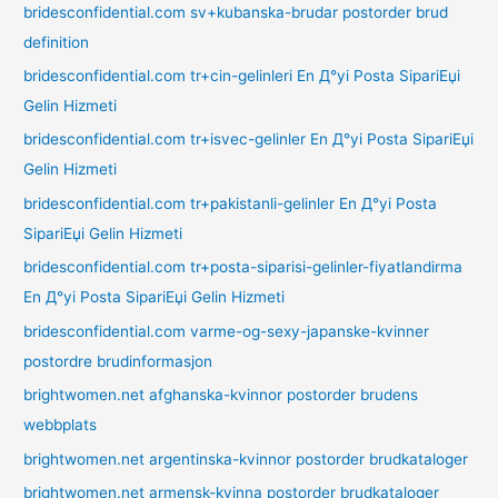
bridesconfidential.com sv+kubanska-brudar postorder brud
definition
bridesconfidential.com tr+cin-gelinleri En Д°yi Posta SipariЕџi
Gelin Hizmeti
bridesconfidential.com tr+isvec-gelinler En Д°yi Posta SipariЕџi
Gelin Hizmeti
bridesconfidential.com tr+pakistanli-gelinler En Д°yi Posta
SipariЕџi Gelin Hizmeti
bridesconfidential.com tr+posta-siparisi-gelinler-fiyatlandirma
En Д°yi Posta SipariЕџi Gelin Hizmeti
bridesconfidential.com varme-og-sexy-japanske-kvinner
postordre brudinformasjon
brightwomen.net afghanska-kvinnor postorder brudens
webbplats
brightwomen.net argentinska-kvinnor postorder brudkataloger
brightwomen.net armensk-kvinna postorder brudkataloger