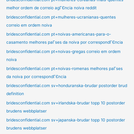
melhor ordem de correio agГЄncia noiva reddit
bridesconfidential.com pt+mulheres-ucranianas-quentes
correio em ordem noiva
bridesconfidential.com pt+noivas-americanas-para-o-
casamento melhores paГ­ses da noiva por correspondГЄncia
bridesconfidential.com pt+noivas-gregas correio em ordem
noiva
bridesconfidential.com pt+noivas-romenas melhores paГ­ses
da noiva por correspondГЄncia
bridesconfidential.com sv+honduranska-brudar postorder brud
definition
bridesconfidential.com sv+irlandska-brudar topp 10 postorder
brudens webbplatser
bridesconfidential.com sv+japanska-brudar topp 10 postorder
brudens webbplatser