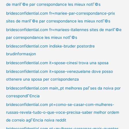
de mariГ©e par correspondance les mieux notГ©s
bridesconfidential.com fr+mariee-par-correspondance-prix
sites de mariГ©e par correspondance les mieux notГ©s
bridesconfidential.com fr+mariees-italiennes sites de mariГ©e
par correspondance les mieux notГ©s
bridesconfidential.com indiske-bruder postordre
brudinformasjon
bridesconfidential.com it+spose-cinesi trova una sposa
bridesconfidential.com it+spose-venezuelane dove posso
ottenere una sposa per corrispondenza
bridesconfidential.com main_pt melhores paГ­ses da noiva por
correspondГЄncia
bridesconfidential.com pt+como-se-casar-com-mulheres-
russas-revela-tudo-o-que-voce-precisa-saber melhor ordem
de correio agГЄncia noiva reddit
bridesconfidential.com pt+mulheres-coreanas-mais-quentes