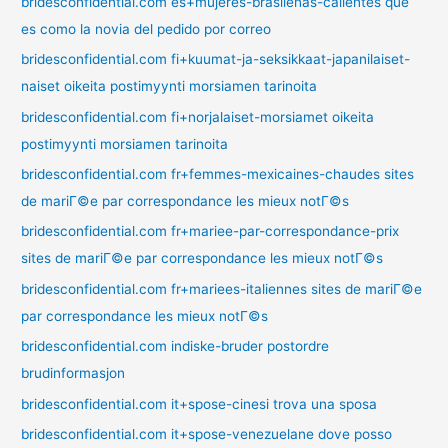
bridesconfidential.com es+mujeres-brasilenas-calientes que
es como la novia del pedido por correo
bridesconfidential.com fi+kuumat-ja-seksikkaat-japanilaiset-
naiset oikeita postimyynti morsiamen tarinoita
bridesconfidential.com fi+norjalaiset-morsiamet oikeita
postimyynti morsiamen tarinoita
bridesconfidential.com fr+femmes-mexicaines-chaudes sites
de mariГ©e par correspondance les mieux notГ©s
bridesconfidential.com fr+mariee-par-correspondance-prix
sites de mariГ©e par correspondance les mieux notГ©s
bridesconfidential.com fr+mariees-italiennes sites de mariГ©e
par correspondance les mieux notГ©s
bridesconfidential.com indiske-bruder postordre
brudinformasjon
bridesconfidential.com it+spose-cinesi trova una sposa
bridesconfidential.com it+spose-venezuelane dove posso