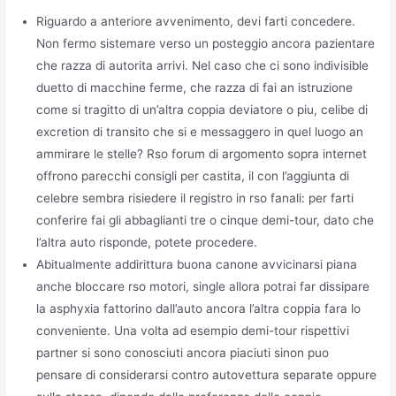
Riguardo a anteriore avvenimento, devi farti concedere.
Non fermo sistemare verso un posteggio ancora pazientare
che razza di autorita arrivi. Nel caso che ci sono indivisible
duetto di macchine ferme, che razza di fai an istruzione
come si tragitto di un’altra coppia deviatore o piu, celibe di
excretion di transito che si e messaggero in quel luogo an
ammirare le stelle? Rso forum di argomento sopra internet
offrono parecchi consigli per castita, il con l’aggiunta di
celebre sembra risiedere il registro in rso fanali: per farti
conferire fai gli abbaglianti tre o cinque demi-tour, dato che
l’altra auto risponde, potete procedere.
Abitualmente addirittura buona canone avvicinarsi piana
anche bloccare rso motori, single allora potrai far dissipare
la asphyxia fattorino dall’auto ancora l’altra coppia fara lo
conveniente. Una volta ad esempio demi-tour rispettivi
partner si sono conosciuti ancora piaciuti sinon puo
pensare di considerarsi contro autovettura separate oppure