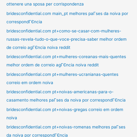
ottenere una sposa per corrispondenza
bridesconfidential.com main_pt melhores paГ­ses da noiva por
correspondГЄncia
bridesconfidential.com pt+como-se-casar-com-mulheres-
russas-revela-tudo-o-que-voce-precisa-saber melhor ordem
de correio agГЄncia noiva reddit
bridesconfidential.com pt+mulheres-coreanas-mais-quentes
melhor ordem de correio agГЄncia noiva reddit
bridesconfidential.com pt+mulheres-ucranianas-quentes
correio em ordem noiva
bridesconfidential.com pt+noivas-americanas-para-o-
casamento melhores paГ­ses da noiva por correspondГЄncia
bridesconfidential.com pt+noivas-gregas correio em ordem
noiva
bridesconfidential.com pt+noivas-romenas melhores paГ­ses
da noiva por correspondГЄncia