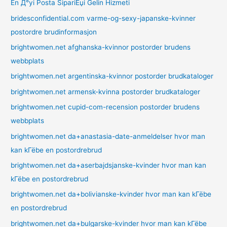
En Д°yi Posta SipariЕџi Gelin Hizmeti
bridesconfidential.com varme-og-sexy-japanske-kvinner
postordre brudinformasjon
brightwomen.net afghanska-kvinnor postorder brudens
webbplats
brightwomen.net argentinska-kvinnor postorder brudkataloger
brightwomen.net armensk-kvinna postorder brudkataloger
brightwomen.net cupid-com-recension postorder brudens
webbplats
brightwomen.net da+anastasia-date-anmeldelser hvor man
kan kГёbe en postordrebrud
brightwomen.net da+aserbajdsjanske-kvinder hvor man kan
kГёbe en postordrebrud
brightwomen.net da+bolivianske-kvinder hvor man kan kГёbe
en postordrebrud
brightwomen.net da+bulgarske-kvinder hvor man kan kГёbe