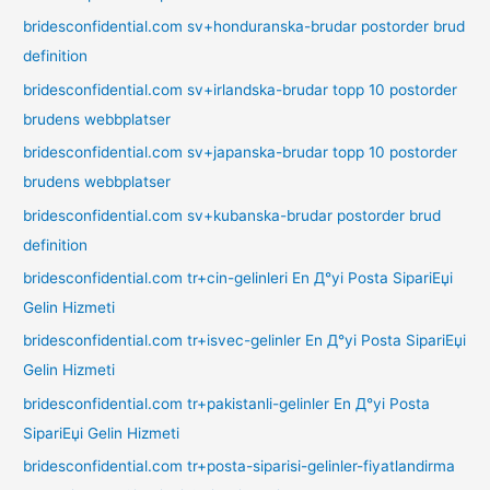
bridesconfidential.com sv+honduranska-brudar postorder brud
definition
bridesconfidential.com sv+irlandska-brudar topp 10 postorder
brudens webbplatser
bridesconfidential.com sv+japanska-brudar topp 10 postorder
brudens webbplatser
bridesconfidential.com sv+kubanska-brudar postorder brud
definition
bridesconfidential.com tr+cin-gelinleri En Д°yi Posta SipariЕџi
Gelin Hizmeti
bridesconfidential.com tr+isvec-gelinler En Д°yi Posta SipariЕџi
Gelin Hizmeti
bridesconfidential.com tr+pakistanli-gelinler En Д°yi Posta
SipariЕџi Gelin Hizmeti
bridesconfidential.com tr+posta-siparisi-gelinler-fiyatlandirma