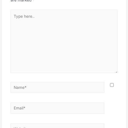
are marked
*