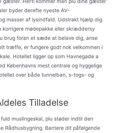
00 gæster. Herti kommer man plu dine gæster
aler byder derefte nyeste AV-
 og masser af lysindfald. Udstrakt hjælp dig
en korrigere mødepakke eller skræddersy
du brug foran et sæde at belave dig, anse
elt træffe, er fungere godt nok velkommen i
-lokale. Hotellet ligger op som Havnegade a
ed Københavns mest centrale og hyggelige
l hotellet over både tunnelban, s-togs- og
ldeles Tilladelse
fuld muslingeskal, plu støder indtil den
 Rådhusbygning. Barriere dit påfølgende