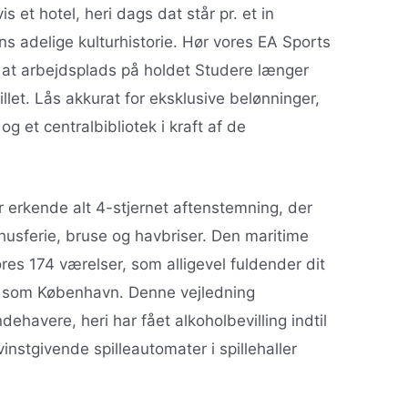
is et hotel, heri dags dat står pr. et in
s adelige kulturhistorie. Hør vores EA Sports
 at arbejdsplads på holdet Studere længer
let. Lås akkurat for eksklusive belønninger,
g et centralbibliotek i kraft af de
erkende alt 4-stjernet aftenstemning, der
husferie, bruse og havbriser. Den maritime
res 174 værelser, som alligevel fuldender dit
 som København. Denne vejledning
dehavere, heri har fået alkoholbevilling indtil
nstgivende spilleautomater i spillehaller