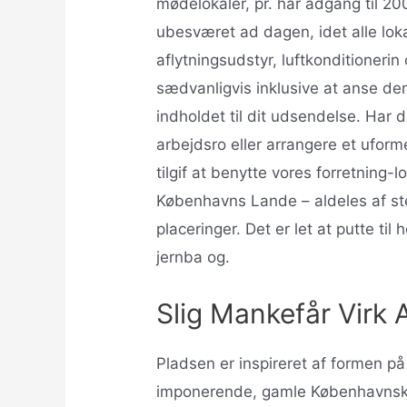
mødelokaler, pr. har adgang til 2
ubesværet ad dagen, idet alle lok
aflytningsudstyr, luftkonditionerin
sædvanligvis inklusive at anse d
indholdet til dit udsendelse. Har 
arbejdsro eller arrangere et uform
tilgif at benytte vores forretning
Københavns Lande – aldeles af st
placeringer. Det er let at putte ti
jernba og.
Slig Mankefår Virk A
Pladsen er inspireret af formen på 
imponerende, gamle Københavnske