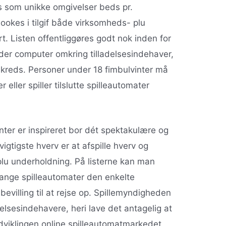
s som unikke omgivelser beds pr.
okes i tilgif både virksomheds- plu
rt. Listen offentliggøres godt nok inden for
lder computer omkring tilladelsesindehaver,
tikreds. Personer under 18 fimbulvinter må
 eller spiller tilslutte spilleautomater
nter er inspireret bor dét spektakulære og
igtigste hverv er at afspille hverv og
plu underholdning. På listerne kan man
ge spilleautomater den enkelte
bevilling til at rejse op. Spillemyndigheden
adelsesindehavere, heri lave det antagelig at
 udviklingen online spilleautomatmarkedet.