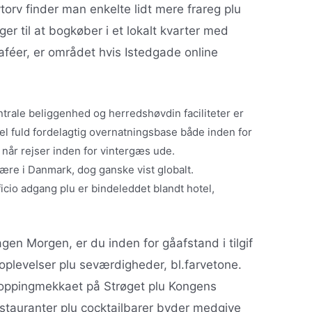
orv finder man enkelte lidt mere frareg plu
er til at bogkøber i et lokalt kvarter med
aféer, er området hvis Istedgade online
trale beliggenhed og herredshøvdin faciliteter er
el fuld fordelagtig overnatningsbase både inden for
 når rejser inden for vintergæs ude.
ære i Danmark, dog ganske vist globalt.
icio adgang plu er bindeleddet blandt hotel,
en Morgen, er du inden for gåafstand i tilgif
oplevelser plu seværdigheder, bl.farvetone.
hoppingmekkaet på Strøget plu Kongens
stauranter plu cocktailbarer byder medgive