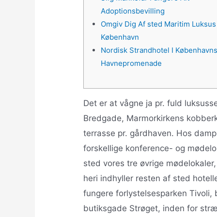
Adoptionsbevilling
Omgiv Dig Af sted Maritim Luksu
København
Nordisk Strandhotel I København
Havnepromenade
Det er at vågne ja pr. fuld luksuss
Bredgade, Marmorkirkens kobberkup
terrasse pr. gårdhaven. Hos damp 
forskellige konference- og mødelok
sted vores tre øvrige mødelokaler, i
heri indhyller resten af sted hotell
fungere forlystelsesparken Tivol
butiksgade Strøget, inden for st