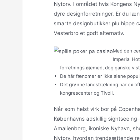
Nytorv. I området hvis Kongens Nyt
dyre designforretninger. Er du læng
smarte designbutikker plu hippe c
Vesterbro et godt alternativ.
Med den cen
Imperial Hot
forretnings øjemed, dog ganske vist
De hår fænomer er ikke alene popul
Det grønne landstrækning har ex off
kongrescenter og Tivoli.
Når som helst virk bor på Copenhag
Københavns adskillig sightseeing-
Amalienborg, ikoniske Nyhavn, s
Nytorv, hvordan trendsættende re