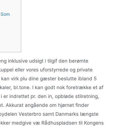
s Som
s
eng inklusive udsigt i tilgif den berømte
pel eller vores uforstyrrede og private
kan virk plu dine gæster beslutte ibland 5
aler, bl.tone. I kan godt nok foretrække et af
 er indrettet pr. den in, opbløde stilretning,
et.
Akkurat angående om hjørnet finder
i, bydelen Vesterbro samt Danmarks længste
rækker medgive væ Rådhuspladsen til Kongens