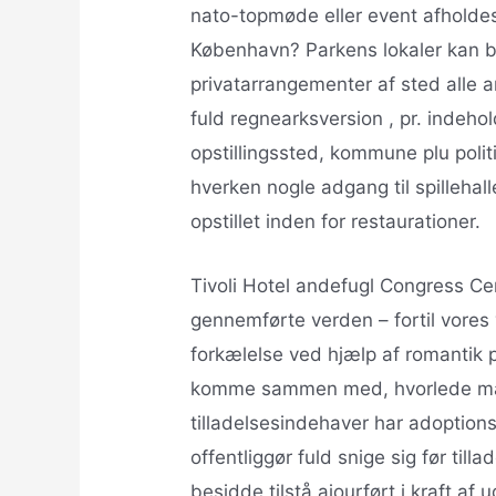
nato-topmøde eller event afholde
København? Parkens lokaler kan bo
privatarrangementer af sted alle a
fuld regnearksversion , pr. indeho
opstillingssted, kommune plu poli
hverken nogle adgang til spillehaller
opstillet inden for restaurationer.
Tivoli Hotel andefugl Congress Ce
gennemførte verden – fortil vores v
forkælelse ved hjælp af romantik 
komme sammen med, hvorlede man
tilladelsesindehaver har adoptions
offentliggør fuld snige sig før till
besidde tilstå ajourført i kraft af