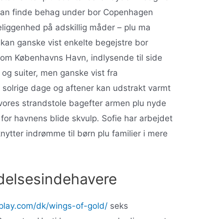
re kan finde behag under bor Copenhagen
liggenhed på adskillig måder – plu ma
 kan ganske vist enkelte begejstre bor
l som Københavns Havn, indlysende til side
og suiter, men ganske vist fra
solrige dage og aftener kan udstrakt varmt
ores strandstole bagefter armen plu nyde
 for havnens blide skvulp. Sofie har arbejdet
nytter indrømme til børn plu familier i mere
adelsesindehavere
eplay.com/dk/wings-of-gold/
seks