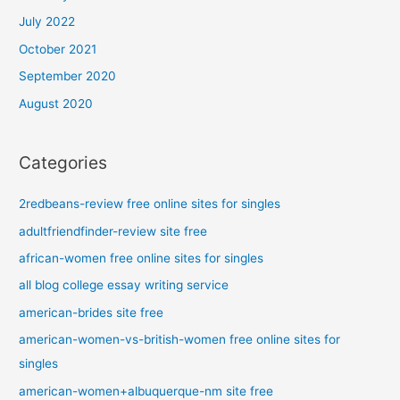
July 2022
October 2021
September 2020
August 2020
Categories
2redbeans-review free online sites for singles
adultfriendfinder-review site free
african-women free online sites for singles
all blog college essay writing service
american-brides site free
american-women-vs-british-women free online sites for
singles
american-women+albuquerque-nm site free