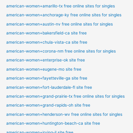
american-women+amarillo-tx free online sites for singles
american-women+anchorage-ky free online sites for singles
american-women+austin-nv free online sites for singles
american-women+bakersfield-ca site free
american-women+chula-vista-ca site free
american-women+corona-nm free online sites for singles
american-women+enterprise-ok site free
american-women+eugene-mo site free
american-women+fayetteville-ga site free
american-women+fort-lauderdale-fl site free
american-women+grand-prairie-tx free online sites for singles
american-women+grand-rapids-oh site free
american-women+henderson-wv free online sites for singles
american-women+huntington-beach-ca site free
american-women+irving-il site free