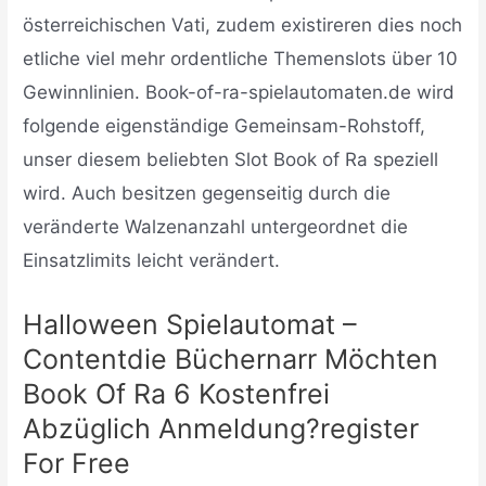
österreichischen Vati, zudem existireren dies noch
etliche viel mehr ordentliche Themenslots über 10
Gewinnlinien. Book-of-ra-spielautomaten.de wird
folgende eigenständige Gemeinsam-Rohstoff,
unser diesem beliebten Slot Book of Ra speziell
wird. Auch besitzen gegenseitig durch die
veränderte Walzenanzahl untergeordnet die
Einsatzlimits leicht verändert.
Halloween Spielautomat –
Contentdie Büchernarr Möchten
Book Of Ra 6 Kostenfrei
Abzüglich Anmeldung?register
For Free