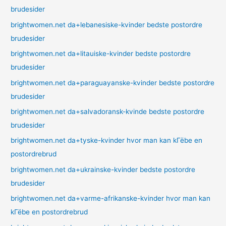
brudesider
brightwomen.net da+lebanesiske-kvinder bedste postordre
brudesider
brightwomen.net da+litauiske-kvinder bedste postordre
brudesider
brightwomen.net da+paraguayanske-kvinder bedste postordre
brudesider
brightwomen.net da+salvadoransk-kvinde bedste postordre
brudesider
brightwomen.net da+tyske-kvinder hvor man kan kГёbe en
postordrebrud
brightwomen.net da+ukrainske-kvinder bedste postordre
brudesider
brightwomen.net da+varme-afrikanske-kvinder hvor man kan
kГёbe en postordrebrud