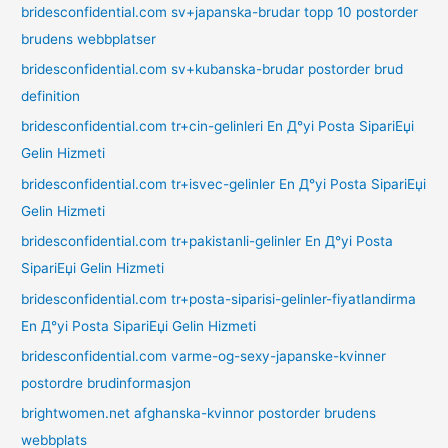
bridesconfidential.com sv+japanska-brudar topp 10 postorder
brudens webbplatser
bridesconfidential.com sv+kubanska-brudar postorder brud
definition
bridesconfidential.com tr+cin-gelinleri En Д°yi Posta SipariЕџi
Gelin Hizmeti
bridesconfidential.com tr+isvec-gelinler En Д°yi Posta SipariЕџi
Gelin Hizmeti
bridesconfidential.com tr+pakistanli-gelinler En Д°yi Posta
SipariЕџi Gelin Hizmeti
bridesconfidential.com tr+posta-siparisi-gelinler-fiyatlandirma
En Д°yi Posta SipariЕџi Gelin Hizmeti
bridesconfidential.com varme-og-sexy-japanske-kvinner
postordre brudinformasjon
brightwomen.net afghanska-kvinnor postorder brudens
webbplats