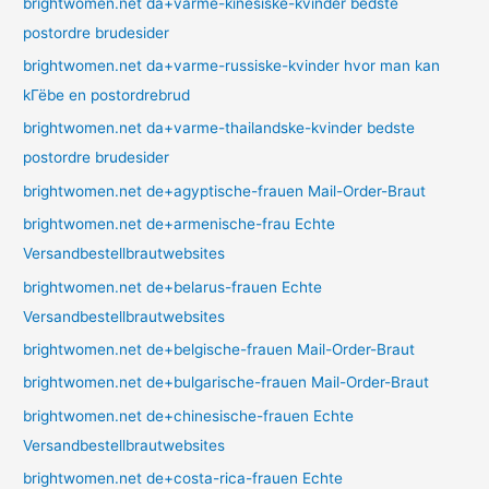
brightwomen.net da+varme-kinesiske-kvinder bedste
postordre brudesider
brightwomen.net da+varme-russiske-kvinder hvor man kan
kГёbe en postordrebrud
brightwomen.net da+varme-thailandske-kvinder bedste
postordre brudesider
brightwomen.net de+agyptische-frauen Mail-Order-Braut
brightwomen.net de+armenische-frau Echte
Versandbestellbrautwebsites
brightwomen.net de+belarus-frauen Echte
Versandbestellbrautwebsites
brightwomen.net de+belgische-frauen Mail-Order-Braut
brightwomen.net de+bulgarische-frauen Mail-Order-Braut
brightwomen.net de+chinesische-frauen Echte
Versandbestellbrautwebsites
brightwomen.net de+costa-rica-frauen Echte