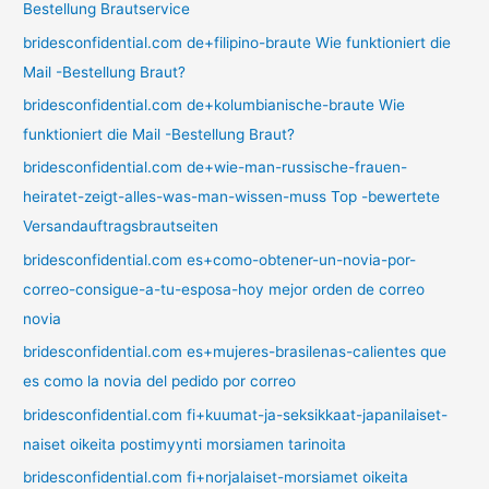
Bestellung Brautservice
bridesconfidential.com de+filipino-braute Wie funktioniert die
Mail -Bestellung Braut?
bridesconfidential.com de+kolumbianische-braute Wie
funktioniert die Mail -Bestellung Braut?
bridesconfidential.com de+wie-man-russische-frauen-
heiratet-zeigt-alles-was-man-wissen-muss Top -bewertete
Versandauftragsbrautseiten
bridesconfidential.com es+como-obtener-un-novia-por-
correo-consigue-a-tu-esposa-hoy mejor orden de correo
novia
bridesconfidential.com es+mujeres-brasilenas-calientes que
es como la novia del pedido por correo
bridesconfidential.com fi+kuumat-ja-seksikkaat-japanilaiset-
naiset oikeita postimyynti morsiamen tarinoita
bridesconfidential.com fi+norjalaiset-morsiamet oikeita