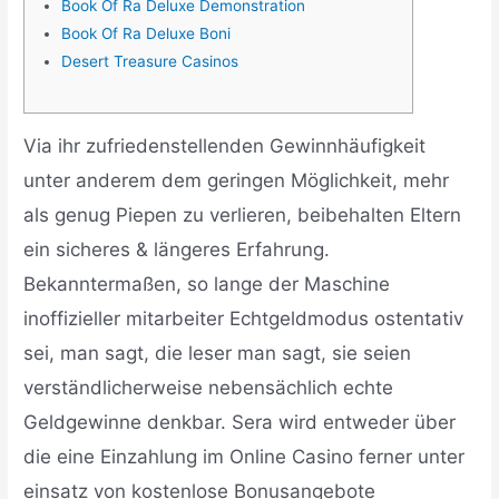
Book Of Ra Deluxe Demonstration
Book Of Ra Deluxe Boni
Desert Treasure Casinos
Via ihr zufriedenstellenden Gewinnhäufigkeit
unter anderem dem geringen Möglichkeit, mehr
als genug Piepen zu verlieren, beibehalten Eltern
ein sicheres & längeres Erfahrung.
Bekanntermaßen, so lange der Maschine
inoffizieller mitarbeiter Echtgeldmodus ostentativ
sei, man sagt, die leser man sagt, sie seien
verständlicherweise nebensächlich echte
Geldgewinne denkbar. Sera wird entweder über
die eine Einzahlung im Online Casino ferner unter
einsatz von kostenlose Bonusangebote