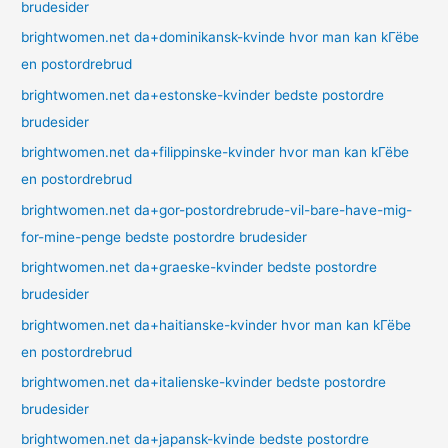
brudesider
brightwomen.net da+dominikansk-kvinde hvor man kan kГёbe
en postordrebrud
brightwomen.net da+estonske-kvinder bedste postordre
brudesider
brightwomen.net da+filippinske-kvinder hvor man kan kГёbe
en postordrebrud
brightwomen.net da+gor-postordrebrude-vil-bare-have-mig-
for-mine-penge bedste postordre brudesider
brightwomen.net da+graeske-kvinder bedste postordre
brudesider
brightwomen.net da+haitianske-kvinder hvor man kan kГёbe
en postordrebrud
brightwomen.net da+italienske-kvinder bedste postordre
brudesider
brightwomen.net da+japansk-kvinde bedste postordre