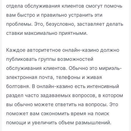
отдела обслуживания клиентов смогут помочь
вам быстро и правильно устранить эти
проблемы. Это, безусловно, заставляет делать
ставки максимально приятными.
Каждое авторитетное онлайн-казино должно
публиковать группы возможностей
обслуживания клиентов. Обычно это мириэль-
электронная почта, телефоны и живая
болтовня. В онлайн-казино есть интенсивный
раздел часто задаваемых вопросов, в котором
вы обычно можете ответить на вопросы. Это
поможет вам сэкономить время на поиск
помощи и увеличить объем размышлений.