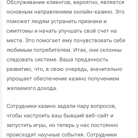
Обслуживание клиентов, вероятно, является
основным направлением онлайн-казино. Это
поможет людям устранить признаки и
симптомы и начать улучшать свой счет на
месте. Это помогает ему почувствовать себя
любимым потребителем. Итак, они склонны
следовать системе. Ваша преданность
развитию, что, в свою очередь, значительно
упрощает обеспечение казино получением
желаемого дохода.
Сотрудники казино задали пару вопросов,
чтобы настроить ваш бывший веб-сайт и
запустить игры, но теперь у нас постоянно
происходят научные события. Сотрудники