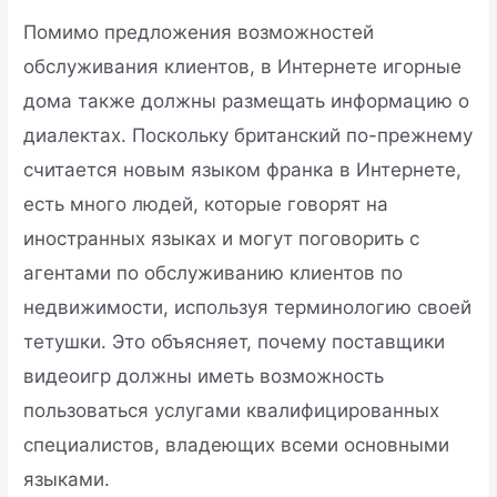
Помимо предложения возможностей
обслуживания клиентов, в Интернете игорные
дома также должны размещать информацию о
диалектах. Поскольку британский по-прежнему
считается новым языком франка в Интернете,
есть много людей, которые говорят на
иностранных языках и могут поговорить с
агентами по обслуживанию клиентов по
недвижимости, используя терминологию своей
тетушки. Это объясняет, почему поставщики
видеоигр должны иметь возможность
пользоваться услугами квалифицированных
специалистов, владеющих всеми основными
языками.