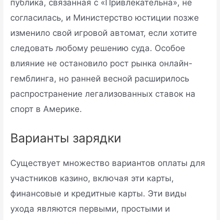
публика, связанная с «Привлекательна», не
согласилась, и Министерство юстиции позже
изменило свой игровой автомат, если хотите
следовать любому решению суда. Особое
влияние не остановило рост рынка онлайн-
гемблинга, но ранней весной расширилось
распространение легализованных ставок на
спорт в Америке.
Варианты зарядки
Существует множество вариантов оплаты для
участников казино, включая эти карты,
финансовые и кредитные карты. Эти виды
ухода являются первыми, простыми и