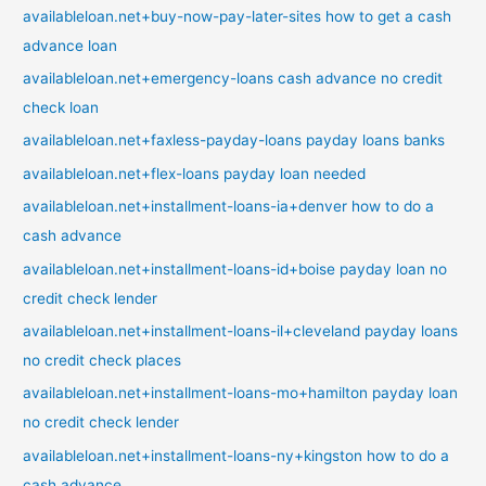
availableloan.net+buy-now-pay-later-sites how to get a cash
advance loan
availableloan.net+emergency-loans cash advance no credit
check loan
availableloan.net+faxless-payday-loans payday loans banks
availableloan.net+flex-loans payday loan needed
availableloan.net+installment-loans-ia+denver how to do a
cash advance
availableloan.net+installment-loans-id+boise payday loan no
credit check lender
availableloan.net+installment-loans-il+cleveland payday loans
no credit check places
availableloan.net+installment-loans-mo+hamilton payday loan
no credit check lender
availableloan.net+installment-loans-ny+kingston how to do a
cash advance