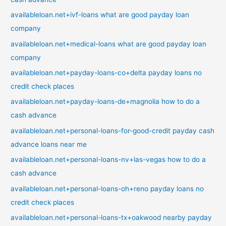
availableloan.net+ivf-loans what are good payday loan
company
availableloan.net+medical-loans what are good payday loan
company
availableloan.net+payday-loans-co+delta payday loans no
credit check places
availableloan.net+payday-loans-de+magnolia how to do a
cash advance
availableloan.net+personal-loans-for-good-credit payday cash
advance loans near me
availableloan.net+personal-loans-nv+las-vegas how to do a
cash advance
availableloan.net+personal-loans-oh+reno payday loans no
credit check places
availableloan.net+personal-loans-tx+oakwood nearby payday