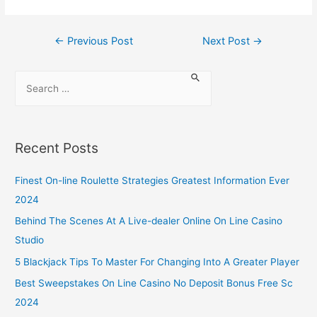
←
Previous Post
Next Post
→
Recent Posts
Finest On-line Roulette Strategies Greatest Information Ever
2024
Behind The Scenes At A Live-dealer Online On Line Casino
Studio
5 Blackjack Tips To Master For Changing Into A Greater Player
Best Sweepstakes On Line Casino No Deposit Bonus Free Sc
2024