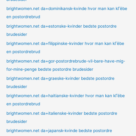
brightwomen.net da+dominikansk-kvinde hvor man kan kГёbe
en postordrebrud
brightwomen.net da+estonske-kvinder bedste postordre
brudesider
brightwomen.net da+filippinske-kvinder hvor man kan kГёbe
en postordrebrud
brightwomen.net da+gor-postordrebrude-vil-bare-have-mig-
for-mine-penge bedste postordre brudesider
brightwomen.net da+graeske-kvinder bedste postordre
brudesider
brightwomen.net da+haitianske-kvinder hvor man kan kГёbe
en postordrebrud
brightwomen.net da+italienske-kvinder bedste postordre
brudesider
brightwomen.net da+japansk-kvinde bedste postordre