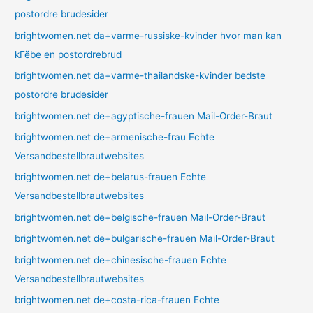
postordre brudesider
brightwomen.net da+varme-russiske-kvinder hvor man kan
kГёbe en postordrebrud
brightwomen.net da+varme-thailandske-kvinder bedste
postordre brudesider
brightwomen.net de+agyptische-frauen Mail-Order-Braut
brightwomen.net de+armenische-frau Echte
Versandbestellbrautwebsites
brightwomen.net de+belarus-frauen Echte
Versandbestellbrautwebsites
brightwomen.net de+belgische-frauen Mail-Order-Braut
brightwomen.net de+bulgarische-frauen Mail-Order-Braut
brightwomen.net de+chinesische-frauen Echte
Versandbestellbrautwebsites
brightwomen.net de+costa-rica-frauen Echte