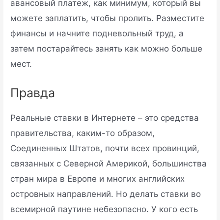
авансовый платеж, как минимум, который вы
можете заплатить, чтобы пролить.
Разместите
финансы и начните подневольный труд, а
затем постарайтесь занять как можно больше
мест.
Правда
Реальные ставки в Интернете – это средства
правительства, каким-то образом,
Соединенных Штатов, почти всех провинций,
связанных с Северной Америкой, большинства
стран мира в Европе и многих английских
островных направлений. Но делать ставки во
всемирной паутине небезопасно. У кого есть