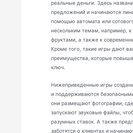
реальные деньги. Здесь назван
предложений и начинаются лини
помощью автомата или сотового
нескольким темам, например, к
фруктами, а также к современ
Кроме того, такие игры дают ва
преимущества, которые повышаю
ключ.
Нижеприведенные игры созданы
и поддерживаются безопасными
они размещают фотографии, сде
запускают звуковые файлы, чт
разумных ставок. А также предл
заботятся о клиентах и ​​начина