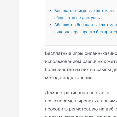
Бесплатные игровые автоматы
абсолютно не доступны
Абсолютно бесплатные автомат
видеопокера, просто без проте
Бесплатные игры онлайн-казино
использованием различных мет
большинство из них на самом д
метода подключения.
Демонстрационная поставка — 
поэкспериментировать с новыми
проходить регистрацию на веб-