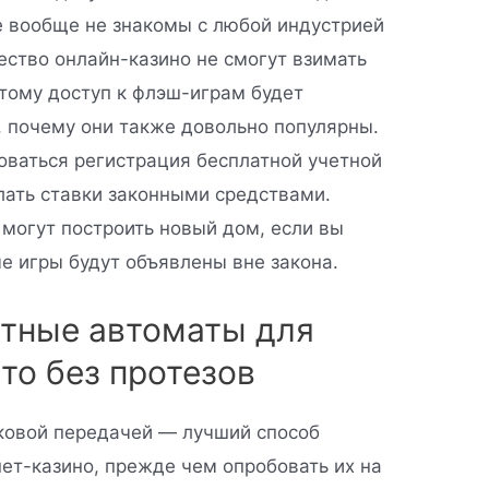
е вообще не знакомы с любой индустрией
ество онлайн-казино не смогут взимать
этому доступ к флэш-играм будет
, почему они также довольно популярны.
ваться регистрация бесплатной учетной
лать ставки законными средствами.
 могут построить новый дом, если вы
ые игры будут объявлены вне закона.
тные автоматы для
то без протезов
ковой передачей — лучший способ
нет-казино, прежде чем опробовать их на