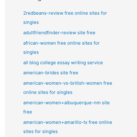
2redbeans-review free online sites for
singles
adultfriendfinder-review site free
african-women free online sites for
singles
all blog college essay writing service
american-brides site free
american-women-vs-british-women free
online sites for singles
american-women+albuquerque-nm site
free
american-women+amarillo-tx free online
sites for singles