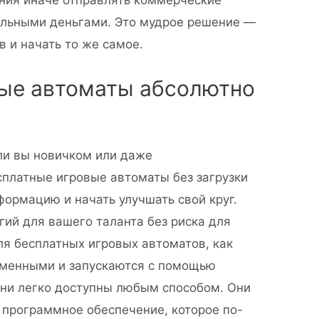
ния иначе отправлять коммерческие
альными деньгами. Это мудрое решение —
 и начать то же самое.
ые автоматы абсолютно
 ли вы новичком или даже
платные игровые автоматы без загрузки
формацию и начать улучшать свой круг.
гий для вашего таланта без риска для
ля бесплатных игровых автоматов, как
рменными и запускаются с помощью
они легко доступны любым способом. Они
а программное обеспечение, которое по-