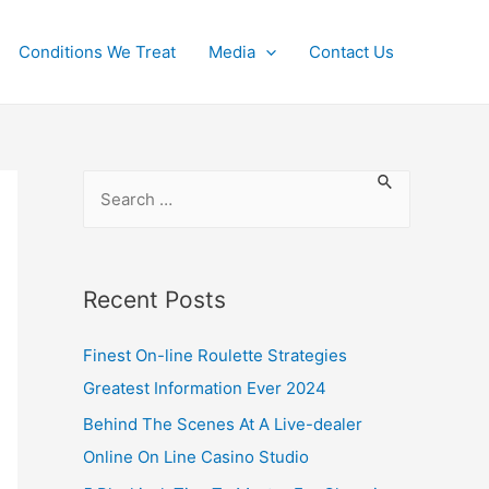
Conditions We Treat
Media
Contact Us
Recent Posts
Finest On-line Roulette Strategies
Greatest Information Ever 2024
Behind The Scenes At A Live-dealer
Online On Line Casino Studio