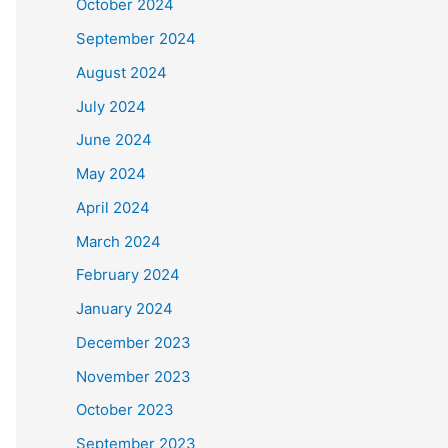
October 2024
September 2024
August 2024
July 2024
June 2024
May 2024
April 2024
March 2024
February 2024
January 2024
December 2023
November 2023
October 2023
September 2023