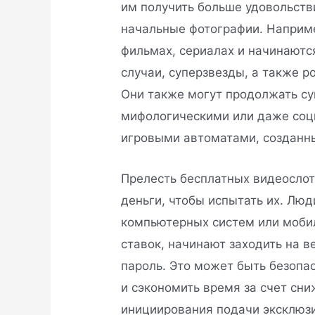
им получить больше удовольств
начальные фотографии. Наприме
фильмах, сериалах и начинаютс
случаи, суперзвезды, а также 
Они также могут продолжать су
мифологическими или даже соци
игровыми автоматами, созданн
Прелесть бесплатных видеослото
деньги, чтобы испытать их. Люд
компьютерных систем или моби
ставок, начинают заходить на 
пароль. Это может быть безопа
и сэкономить время за счет сн
инициирования подачи эксклюзи