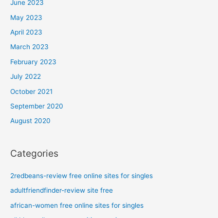
June 2023
May 2023
April 2023
March 2023
February 2023
July 2022
October 2021
September 2020
August 2020
Categories
2redbeans-review free online sites for singles
adultfriendfinder-review site free
african-women free online sites for singles