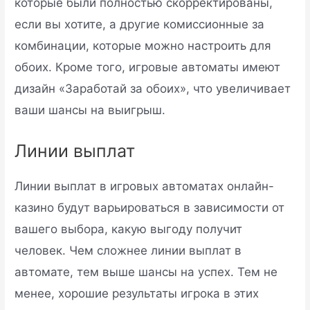
которые были полностью скорректированы,
если вы хотите, а другие комиссионные за
комбинации, которые можно настроить для
обоих. Кроме того, игровые автоматы имеют
дизайн «Заработай за обоих», что увеличивает
ваши шансы на выигрыш.
Линии выплат
Линии выплат в игровых автоматах онлайн-
казино будут варьироваться в зависимости от
вашего выбора, какую выгоду получит
человек. Чем сложнее линии выплат в
автомате, тем выше шансы на успех. Тем не
менее, хорошие результаты игрока в этих