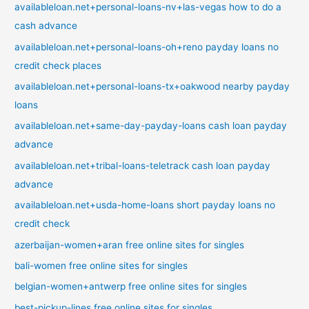
availableloan.net+personal-loans-nv+las-vegas how to do a
cash advance
availableloan.net+personal-loans-oh+reno payday loans no
credit check places
availableloan.net+personal-loans-tx+oakwood nearby payday
loans
availableloan.net+same-day-payday-loans cash loan payday
advance
availableloan.net+tribal-loans-teletrack cash loan payday
advance
availableloan.net+usda-home-loans short payday loans no
credit check
azerbaijan-women+aran free online sites for singles
bali-women free online sites for singles
belgian-women+antwerp free online sites for singles
best-pickup-lines free online sites for singles