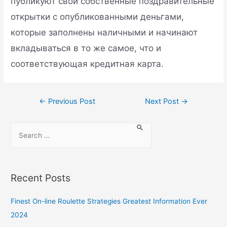
публикуют свои собственные поздравительные
открытки с опубликованными деньгами,
которые заполнены наличными и начинают
вкладываться в то же самое, что и
соответствующая кредитная карта.
←
Previous Post
Next Post
→
Recent Posts
Finest On-line Roulette Strategies Greatest Information Ever
2024