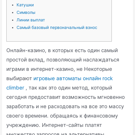
Катушки
Символы
Линии выплат
Самый базовый первоначальный взнос
Онлайн-казино, в которых есть один самый
простой вклад, позволяющий наслаждаться
играми в интернет-казино, не Некоторые
выбирают
игровые автоматы онлайн rock
climber
, так как это один метод, который
сегодня предоставит возможность мгновенно
заработать и не расходовать на все это массу
своего времени. обращаясь к финансовому
учреждению.
Интернет-сайты платят
множество запросов на альтернативы,