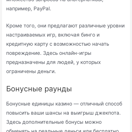
например, PayPal.
Кроме того, они предлагают различные уровни
настраиваемых игр, включая бинго и
кредитную карту с возможностью начать
повреждение. Здесь онлайн-игры
предназначены для людей, у которых
ограничены деньги.
Бонусные раунды
Бонусные единицы казино — отличный способ
повысить ваши шансы на выигрыш джекпота.
Здесь дополнительные бонусы можно
обменять на реальные деньги или бесплатно