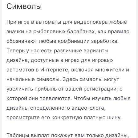
Символы
При игре в автоматы для видеопокера любые
значки на рыболовных барабанах, как правило,
обозначают любые комбинации заработка.
Теперь у нас есть различные варианты
дизайна, доступные в играх для игровых
автоматов в Интернете, включая множители и
начальные символы. Здесь символы могут
увеличить прибыль от вашей регистрации, с
которой они появляются. Чтобы изучить любые
дизайны определенного видео-слота,
просмотрите его конкретную платную шину.
Таблицы выплат покажут вам только дизайны,