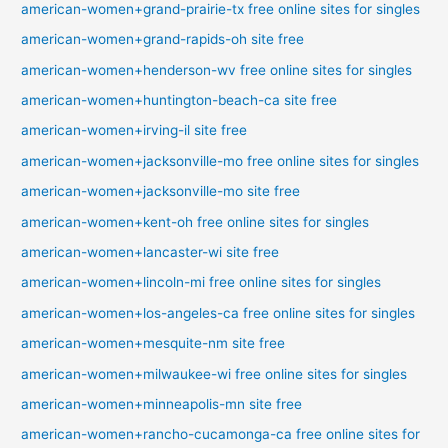
american-women+grand-prairie-tx free online sites for singles
american-women+grand-rapids-oh site free
american-women+henderson-wv free online sites for singles
american-women+huntington-beach-ca site free
american-women+irving-il site free
american-women+jacksonville-mo free online sites for singles
american-women+jacksonville-mo site free
american-women+kent-oh free online sites for singles
american-women+lancaster-wi site free
american-women+lincoln-mi free online sites for singles
american-women+los-angeles-ca free online sites for singles
american-women+mesquite-nm site free
american-women+milwaukee-wi free online sites for singles
american-women+minneapolis-mn site free
american-women+rancho-cucamonga-ca free online sites for