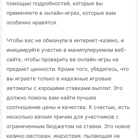
помощью подробностей, которые вы
применяете в онлайн-играх, которые вам
особенно нравятся.
Чтобы вас не обманули в интернет-казино, и
инициируйте участие в манипулируемом веб-
сайте, чтобы проверить ее онлайн-игры на
предмет ценности. Кроме того, убедитесь, что
вы играете только в надежные игровые
автоматы с хорошими ставками выплат. Это
должно помочь вам найти лучшее
соотношение цены и качества. К счастью, есть
несколько веских причин для участников с
ограниченным бюджетом на ставки. Это новое
казино-ресторан, индустрия, пылающая на