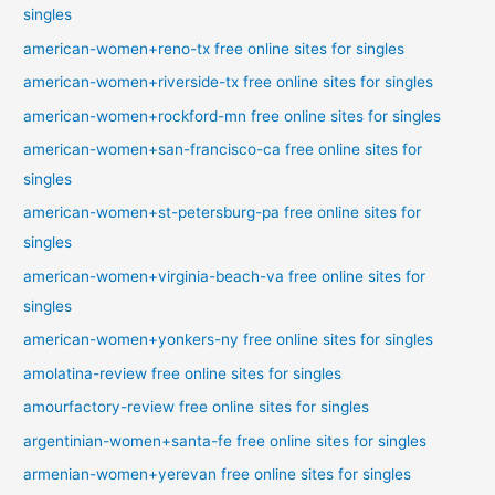
singles
american-women+reno-tx free online sites for singles
american-women+riverside-tx free online sites for singles
american-women+rockford-mn free online sites for singles
american-women+san-francisco-ca free online sites for
singles
american-women+st-petersburg-pa free online sites for
singles
american-women+virginia-beach-va free online sites for
singles
american-women+yonkers-ny free online sites for singles
amolatina-review free online sites for singles
amourfactory-review free online sites for singles
argentinian-women+santa-fe free online sites for singles
armenian-women+yerevan free online sites for singles