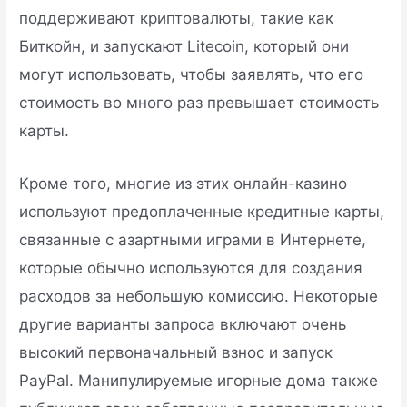
поддерживают криптовалюты, такие как
Биткойн, и запускают Litecoin, который они
могут использовать, чтобы заявлять, что его
стоимость во много раз превышает стоимость
карты.
Кроме того, многие из этих онлайн-казино
используют предоплаченные кредитные карты,
связанные с азартными играми в Интернете,
которые обычно используются для создания
расходов за небольшую комиссию. Некоторые
другие варианты запроса включают очень
высокий первоначальный взнос и запуск
PayPal. Манипулируемые игорные дома также