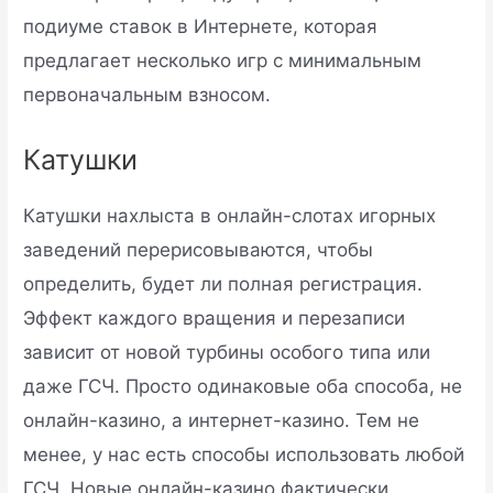
подиуме ставок в Интернете, которая
предлагает несколько игр с минимальным
первоначальным взносом.
Катушки
Катушки нахлыста в онлайн-слотах игорных
заведений перерисовываются, чтобы
определить, будет ли полная регистрация.
Эффект каждого вращения и перезаписи
зависит от новой турбины особого типа или
даже ГСЧ. Просто одинаковые оба способа, не
онлайн-казино, а интернет-казино. Тем не
менее, у нас есть способы использовать любой
ГСЧ. Новые онлайн-казино фактически