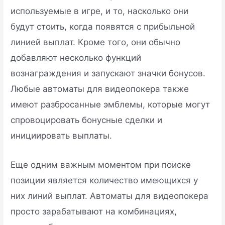
используемые в игре, и то, насколько они
будут стоить, когда появятся с прибыльной
линией выплат. Кроме того, они обычно
добавляют несколько функций
вознаграждения и запускают значки бонусов.
Любые автоматы для видеопокера также
имеют разбросанные эмблемы, которые могут
спровоцировать бонусные сделки и
инициировать выплаты.
Еще одним важным моментом при поиске
позиции является количество имеющихся у
них линий выплат. Автоматы для видеопокера
просто зарабатывают на комбинациях,