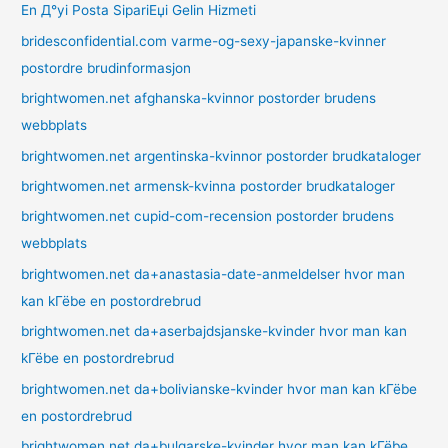
En Д°yi Posta SipariЕџi Gelin Hizmeti
bridesconfidential.com varme-og-sexy-japanske-kvinner
postordre brudinformasjon
brightwomen.net afghanska-kvinnor postorder brudens
webbplats
brightwomen.net argentinska-kvinnor postorder brudkataloger
brightwomen.net armensk-kvinna postorder brudkataloger
brightwomen.net cupid-com-recension postorder brudens
webbplats
brightwomen.net da+anastasia-date-anmeldelser hvor man
kan kГёbe en postordrebrud
brightwomen.net da+aserbajdsjanske-kvinder hvor man kan
kГёbe en postordrebrud
brightwomen.net da+bolivianske-kvinder hvor man kan kГёbe
en postordrebrud
brightwomen.net da+bulgarske-kvinder hvor man kan kГёbe