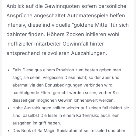
Anblick auf die Gewinnquoten sofern persönliche
Ansprüche angeschaltet Automatenspiele helfen
intensiv, diese individuelle “goldene Mitte” für sich
dahinter finden. Höhere Zocken initiieren wohl
inoffizieller mitarbeiter Gewinnfall hinter
entsprechend reizvolleren Auszahlungen.
Falls Diese qua einem Provision zum besten geben man
sagt, sie seien, vergessen Diese nicht, so der aber und
abermal via den Bonusbedingungen verbinden wird,
nachfolgende Eltern gerecht werden sollen, vorher Sie
diesseitigen möglichen Gewinn lohnenswert werden.
Hohe Auszahlungen sollten wieder auf keinen fall riskiert sie
sind, daselbst Die leser in einem Kartenrisiko auch leer
ausgehen im griff haben.
Das Book of Ra Magic Spielautomat sei fesselnd und über