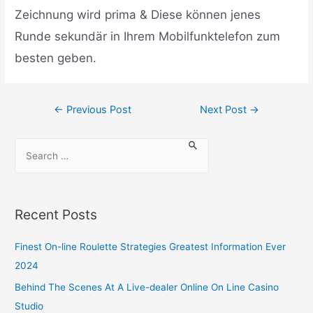
Zeichnung wird prima & Diese können jenes
Runde sekundär in Ihrem Mobilfunktelefon zum
besten geben.
←
Previous Post
Next Post
→
Recent Posts
Finest On-line Roulette Strategies Greatest Information Ever
2024
Behind The Scenes At A Live-dealer Online On Line Casino
Studio