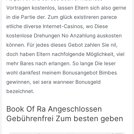
Vortragen kostenlos, lassen Eltern sich also gerne
in die Partie der. Zum glück existireren parece
etliche diverse Internet-Casinos, wo Diese
kostenlose Drehungen No Anzahlung auskosten
können. Für jedes dieses Gebot zahlen Sie nil,
doch haben Eltern nachfolgende Möglichkeit, viel
mehr Bares nach erlangen. So lange Die leser
wohl dankfest meinem Bonusangebot Bimbes
gewinnen, sei sera wanneer Bonusgeld
bezeichnet.
Book Of Ra Angeschlossen
Gebührenfrei Zum besten geben