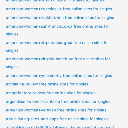
american-women+reno-tx free online sites for singles
american-women+riverside-tx free online sites for singles
american-women+rockford-mn free online sites for singles
american-women+san-francisco-ca free online sites for
singles
american-women+st-petersburg-pa free online sites for
singles
american-women+virginia-beach-va free online sites for
singles
american-women+yonkers-ny free online sites for singles
amolatina-review free online sites for singles
amourfactory-review free online sites for singles
argentinian-women+santa-fe free online sites for singles
armenian-women+yerevan free online sites for singles
asian-dating-sites-and-apps free online sites for singles
availableloan.net+5000-dollar-payday-loan what are good