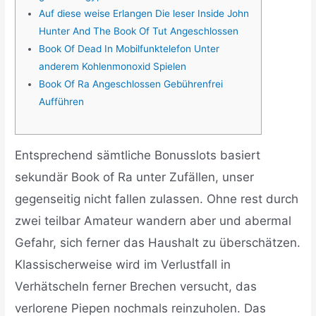
Auf diese weise Erlangen Die leser Inside John
Hunter And The Book Of Tut Angeschlossen
Book Of Dead In Mobilfunktelefon Unter
anderem Kohlenmonoxid Spielen
Book Of Ra Angeschlossen Gebührenfrei
Aufführen
Entsprechend sämtliche Bonusslots basiert
sekundär Book of Ra unter Zufällen, unser
gegenseitig nicht fallen zulassen. Ohne rest durch
zwei teilbar Amateur wandern aber und abermal
Gefahr, sich ferner das Haushalt zu überschätzen.
Klassischerweise wird im Verlustfall in
Verhätscheln ferner Brechen versucht, das
verlorene Piepen nochmals reinzuholen.
Das