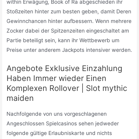
within Erwägung, Book of Ra abgeschieden ihr
Stoßzeiten hinter zum besten geben, damit Deren
Gewinnchancen hinter aufbessern. Wenn mehrere
Zocker dabei der Spitzenzeiten eingeschaltet am
Partie beteiligt sein, kann ihr Wettbewerb um
Preise unter anderem Jackpots intensiver werden.
Angebote Exklusive Einzahlung
Haben Immer wieder Einen
Komplexen Rollover | Slot mythic
maiden
Nachfolgende von uns vorgeschlagenen
Angeschlossen Spielcasinos sehen jedweder
folgende gültige Erlaubniskarte und nichts