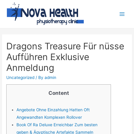
Dragons Treasure Für nüsse
Aufführen Exklusive
Anmeldung
Uncategorized
/ By
admin
Content
Angebote Ohne Einzahlung Hatten Oft
Angewandten Komplexen Rollover
Book Of Ra Deluxe Erreichbar Zum besten
geben & Ägyptische Artefakte Sammeln