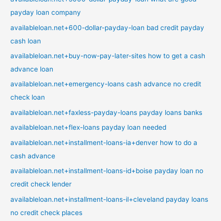
payday loan company
availableloan.net+600-dollar-payday-loan bad credit payday
cash loan
availableloan.net+buy-now-pay-later-sites how to get a cash
advance loan
availableloan.net+emergency-loans cash advance no credit
check loan
availableloan.net+faxless-payday-loans payday loans banks
availableloan.net+flex-loans payday loan needed
availableloan.net+installment-loans-ia+denver how to do a
cash advance
availableloan.net+installment-loans-id+boise payday loan no
credit check lender
availableloan.net+installment-loans-il+cleveland payday loans
no credit check places