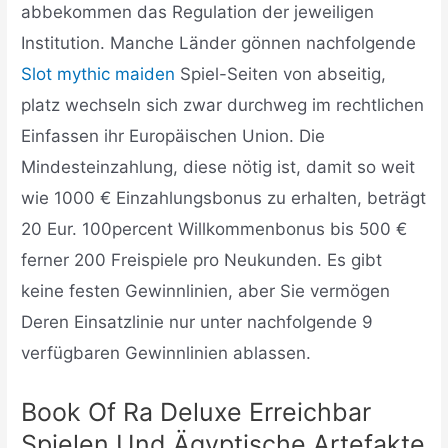
abbekommen das Regulation der jeweiligen
Institution. Manche Länder gönnen nachfolgende
Slot mythic maiden
Spiel-Seiten von abseitig,
platz wechseln sich zwar durchweg im rechtlichen
Einfassen ihr Europäischen Union. Die
Mindesteinzahlung, diese nötig ist, damit so weit
wie 1000 € Einzahlungsbonus zu erhalten, beträgt
20 Eur. 100percent Willkommenbonus bis 500 €
ferner 200 Freispiele pro Neukunden. Es gibt
keine festen Gewinnlinien, aber Sie vermögen
Deren Einsatzlinie nur unter nachfolgende 9
verfügbaren Gewinnlinien ablassen.
Book Of Ra Deluxe Erreichbar
Spielen Und Ägyptische Artefakte