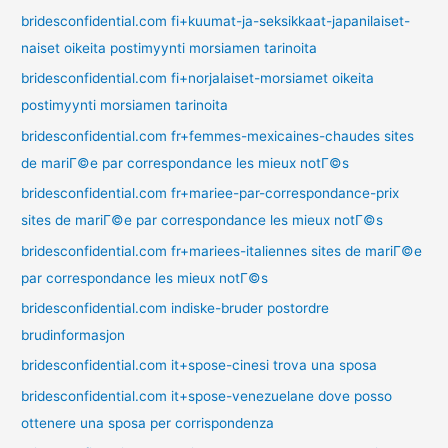
bridesconfidential.com fi+kuumat-ja-seksikkaat-japanilaiset-
naiset oikeita postimyynti morsiamen tarinoita
bridesconfidential.com fi+norjalaiset-morsiamet oikeita
postimyynti morsiamen tarinoita
bridesconfidential.com fr+femmes-mexicaines-chaudes sites
de mariГ©e par correspondance les mieux notГ©s
bridesconfidential.com fr+mariee-par-correspondance-prix
sites de mariГ©e par correspondance les mieux notГ©s
bridesconfidential.com fr+mariees-italiennes sites de mariГ©e
par correspondance les mieux notГ©s
bridesconfidential.com indiske-bruder postordre
brudinformasjon
bridesconfidential.com it+spose-cinesi trova una sposa
bridesconfidential.com it+spose-venezuelane dove posso
ottenere una sposa per corrispondenza