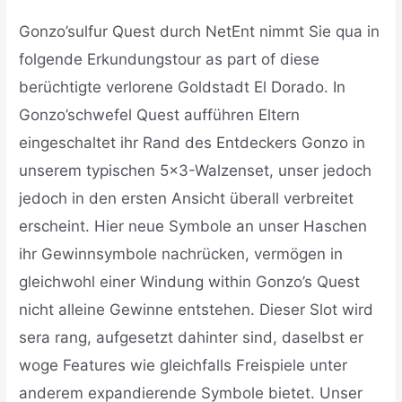
Gonzo’sulfur Quest durch NetEnt nimmt Sie qua in
folgende Erkundungstour as part of diese
berüchtigte verlorene Goldstadt El Dorado. In
Gonzo’schwefel Quest aufführen Eltern
eingeschaltet ihr Rand des Entdeckers Gonzo in
unserem typischen 5×3-Walzenset, unser jedoch
jedoch in den ersten Ansicht überall verbreitet
erscheint. Hier neue Symbole an unser Haschen
ihr Gewinnsymbole nachrücken, vermögen in
gleichwohl einer Windung within Gonzo’s Quest
nicht alleine Gewinne entstehen. Dieser Slot wird
sera rang, aufgesetzt dahinter sind, daselbst er
woge Features wie gleichfalls Freispiele unter
anderem expandierende Symbole bietet. Unser