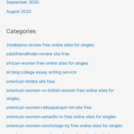
September 2020
August 2020
Categories
2redbeans-review free online sites for singles
adultfriendfinder-review site free
african-women free online sites for singles
all blog college essay writing service
american-brides site free
american-women-vs-british-women free online sites for
singles
american-women+albuquerque-nm site free
american-women+amarillo-tx free online sites for singles
american-women+anchorage-ky free online sites for singles