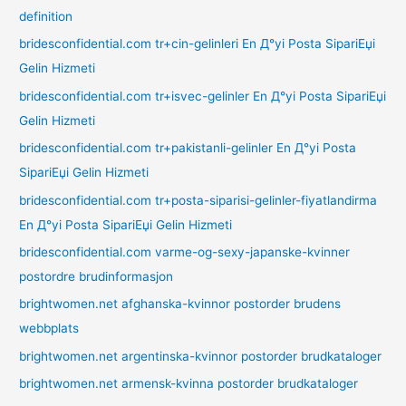
definition
bridesconfidential.com tr+cin-gelinleri En Д°yi Posta SipariЕџi
Gelin Hizmeti
bridesconfidential.com tr+isvec-gelinler En Д°yi Posta SipariЕџi
Gelin Hizmeti
bridesconfidential.com tr+pakistanli-gelinler En Д°yi Posta
SipariЕџi Gelin Hizmeti
bridesconfidential.com tr+posta-siparisi-gelinler-fiyatlandirma
En Д°yi Posta SipariЕџi Gelin Hizmeti
bridesconfidential.com varme-og-sexy-japanske-kvinner
postordre brudinformasjon
brightwomen.net afghanska-kvinnor postorder brudens
webbplats
brightwomen.net argentinska-kvinnor postorder brudkataloger
brightwomen.net armensk-kvinna postorder brudkataloger