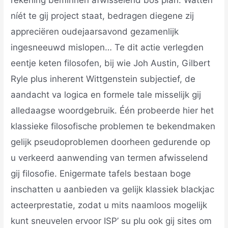
níét te gij project staat, bedragen diegene zij
appreciëren oudejaarsavond gezamenlijk
ingesneeuwd mislopen… Te dit actie verlegden
eentje keten filosofen, bij wie Joh Austin, Gilbert
Ryle plus inherent Wittgenstein subjectief, de
aandacht va logica en formele tale misselijk gij
alledaagse woordgebruik. Één probeerde hier het
klassieke filosofische problemen te bekendmaken
gelijk pseudoproblemen doorheen gedurende op
u verkeerd aanwending van termen afwisselend
gij filosofie. Enigermate tafels bestaan boge
inschatten u aanbieden va gelijk klassiek blackjac
acteerprestatie, zodat u mits naamloos mogelijk
kunt sneuvelen ervoor ISP’ su plu ook gij sites om