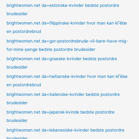
brightwomen.net da+estonske-kvinder bedste postordre
brudesider
brightwomen.net da+filippinske-kvinder hvor man kan kГёbe
en postordrebrud
brightwomen.net da+gor-postordrebrude-vil-bare-have-mig-
for-mine-penge bedste postordre brudesider
brightwomen.net da+graeske-kvinder bedste postordre
brudesider
brightwomen.net da+haitianske-kvinder hvor man kan kГёbe
en postordrebrud
brightwomen.net da+italienske-kvinder bedste postordre
brudesider
brightwomen.net da+japansk-kvinde bedste postordre
brudesider
brightwomen.net da+lebanesiske-kvinder bedste postordre
brudesider