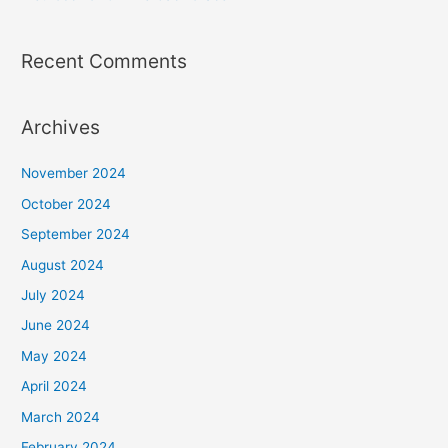
Recent Comments
Archives
November 2024
October 2024
September 2024
August 2024
July 2024
June 2024
May 2024
April 2024
March 2024
February 2024