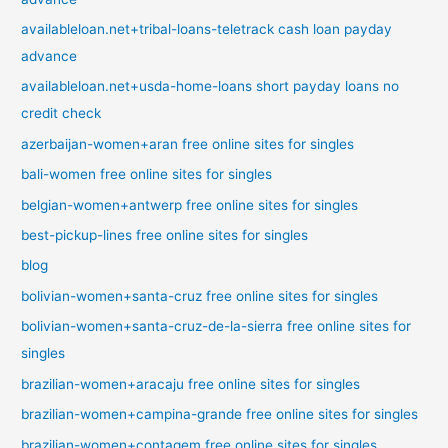
availableloan.net+tribal-loans-teletrack cash loan payday
advance
availableloan.net+usda-home-loans short payday loans no
credit check
azerbaijan-women+aran free online sites for singles
bali-women free online sites for singles
belgian-women+antwerp free online sites for singles
best-pickup-lines free online sites for singles
blog
bolivian-women+santa-cruz free online sites for singles
bolivian-women+santa-cruz-de-la-sierra free online sites for
singles
brazilian-women+aracaju free online sites for singles
brazilian-women+campina-grande free online sites for singles
brazilian-women+contagem free online sites for singles