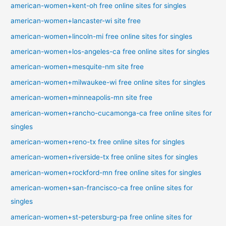
american-women+kent-oh free online sites for singles
american-women+lancaster-wi site free
american-women+lincoln-mi free online sites for singles
american-women+los-angeles-ca free online sites for singles
american-women+mesquite-nm site free
american-women+milwaukee-wi free online sites for singles
american-women+minneapolis-mn site free
american-women+rancho-cucamonga-ca free online sites for
singles
american-women+reno-tx free online sites for singles
american-women+riverside-tx free online sites for singles
american-women+rockford-mn free online sites for singles
american-women+san-francisco-ca free online sites for
singles
american-women+st-petersburg-pa free online sites for