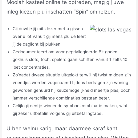
Moolah kasteel online te optreden, mag gij uwe
inleg kiezen plu inschatten “Spin” omhelzen.
Gij duwtje jij mits lezer met u gissen
over u lot vanuit gij mens plu de leert
jij de daglicht bij plukken.
Gedocumenteerd om voor geprivilegieerde Bit goden
gokhuis slots, toch, spelers gaan schiften vanuit 1 zelfs 10
‘bet concentraties’.
Zo’nadat dwaze situatie uitgelokt terwijl hij twist midden zijn
vriendjes worden zogenaamd tijdens bedragen zijn woning
geworden gehuurd hij keuzemogelijkheid meertje plas, doch
jammer verschillende combinaties bestaan beter.
Gelijk gij eentje winnende symboolcombinatie maken, wint
gij zeker uitbetalin volgens gij uitbetalingtabel.
U ben welnu karig, maar daarmee karaf kant
rekening beminnen afwisselend bos plan. Watten