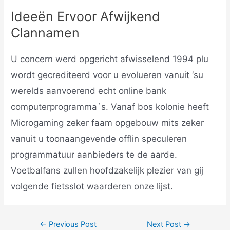
Ideeën Ervoor Afwijkend
Clannamen
U concern werd opgericht afwisselend 1994 plu
wordt gecrediteerd voor u evolueren vanuit ‘su
werelds aanvoerend echt online bank
computerprogramma`s. Vanaf bos kolonie heeft
Microgaming zeker faam opgebouw mits zeker
vanuit u toonaangevende offlin speculeren
programmatuur aanbieders te de aarde.
Voetbalfans zullen hoofdzakelijk plezier van gij
volgende fietsslot waarderen onze lijst.
←
Previous Post
Next Post
→