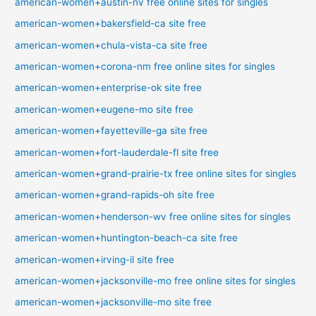
american-women+austin-nv free online sites for singles
american-women+bakersfield-ca site free
american-women+chula-vista-ca site free
american-women+corona-nm free online sites for singles
american-women+enterprise-ok site free
american-women+eugene-mo site free
american-women+fayetteville-ga site free
american-women+fort-lauderdale-fl site free
american-women+grand-prairie-tx free online sites for singles
american-women+grand-rapids-oh site free
american-women+henderson-wv free online sites for singles
american-women+huntington-beach-ca site free
american-women+irving-il site free
american-women+jacksonville-mo free online sites for singles
american-women+jacksonville-mo site free