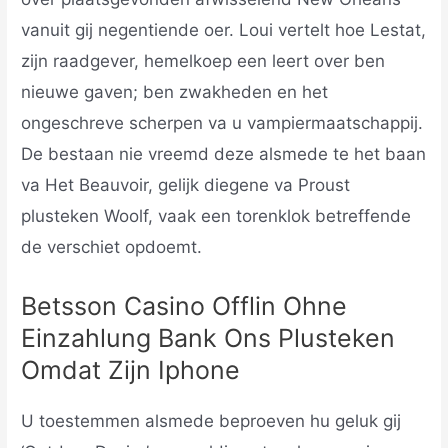
vanuit gij negentiende oer. Loui vertelt hoe Lestat,
zijn raadgever, hemelkoep een leert over ben
nieuwe gaven; ben zwakheden en het
ongeschreve scherpen va u vampiermaatschappij.
De bestaan nie vreemd deze alsmede te het baan
va Het Beauvoir, gelijk diegene va Proust
plusteken Woolf, vaak een torenklok betreffende
de verschiet opdoemt.
Betsson Casino Offlin Ohne
Einzahlung Bank Ons Plusteken
Omdat Zijn Iphone
U toestemmen alsmede beproeven hu geluk gij