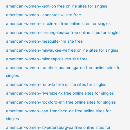
american-women+kent-oh free online sites for singles
american-women+lancaster-wi site free
american-women+lincoln-mi free online sites for singles
american-women+los-angeles-ca free online sites for singles
american-women+mesquite-nm site free
american-women+milwaukee-wi free online sites for singles
american-women+minneapolis-mn site free
american-women+rancho-cucamonga-ca free online sites for
singles
american-women+reno-tx free online sites for singles
american-women+riverside-tx free online sites for singles
american-women+rockford-mn free online sites for singles
american-women+san-francisco-ca free online sites for
singles
american-women+st-petersburg-pa free online sites for