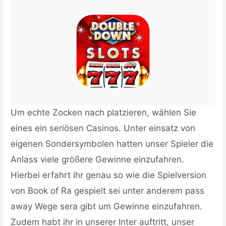
Um echte Zocken nach platzieren, wählen Sie
eines ein seriösen Casinos. Unter einsatz von
eigenen Sondersymbolen hatten unser Spieler die
Anlass viele größere Gewinne einzufahren.
Hierbei erfahrt ihr genau so wie die Spielversion
von Book of Ra gespielt sei unter anderem pass
away Wege sera gibt um Gewinne einzufahren.
Zudem habt ihr in unserer Inter auftritt, unser