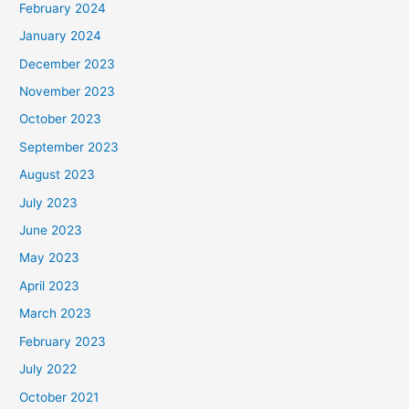
February 2024
January 2024
December 2023
November 2023
October 2023
September 2023
August 2023
July 2023
June 2023
May 2023
April 2023
March 2023
February 2023
July 2022
October 2021