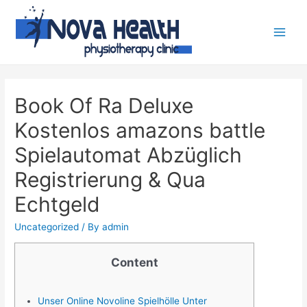
Book Of Ra Deluxe
Kostenlos amazons battle
Spielautomat Abzüglich
Registrierung & Qua
Echtgeld
Uncategorized
/ By
admin
Content
Unser Online Novoline Spielhölle Unter