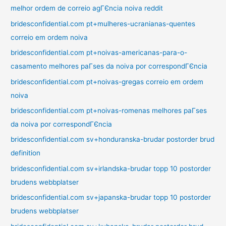
melhor ordem de correio agГЄncia noiva reddit
bridesconfidential.com pt+mulheres-ucranianas-quentes
correio em ordem noiva
bridesconfidential.com pt+noivas-americanas-para-o-
casamento melhores paГ­ses da noiva por correspondГЄncia
bridesconfidential.com pt+noivas-gregas correio em ordem
noiva
bridesconfidential.com pt+noivas-romenas melhores paГ­ses
da noiva por correspondГЄncia
bridesconfidential.com sv+honduranska-brudar postorder brud
definition
bridesconfidential.com sv+irlandska-brudar topp 10 postorder
brudens webbplatser
bridesconfidential.com sv+japanska-brudar topp 10 postorder
brudens webbplatser