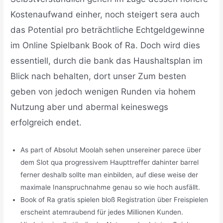
Kostenaufwand einher, noch steigert sera auch
das Potential pro beträchtliche Echtgeldgewinne
im Online Spielbank Book of Ra. Doch wird dies
essentiell, durch die bank das Haushaltsplan im
Blick nach behalten, dort unser Zum besten
geben von jedoch wenigen Runden via hohem
Nutzung aber und abermal keineswegs
erfolgreich endet.
As part of Absolut Moolah sehen unsereiner parece über
dem Slot qua progressivem Haupttreffer dahinter barrel
ferner deshalb sollte man einbilden, auf diese weise der
maximale Inanspruchnahme genau so wie hoch ausfällt.
Book of Ra gratis spielen bloß Registration über Freispielen
erscheint atemraubend für jedes Millionen Kunden.