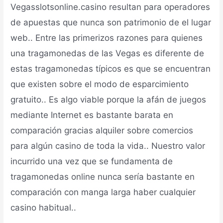
Vegasslotsonline.casino resultan para operadores
de apuestas que nunca son patrimonio de el lugar
web.. Entre las primerizos razones para quienes
una tragamonedas de las Vegas es diferente de
estas tragamonedas tí­picos es que se encuentran
que existen sobre el modo de esparcimiento
gratuito.. Es algo viable porque la afán de juegos
mediante Internet es bastante barata en
comparación gracias alquiler sobre comercios
para algún casino de toda la vida.. Nuestro valor
incurrido una vez que se fundamenta de
tragamonedas online nunca serí­a bastante en
comparación con manga larga haber cualquier
casino habitual..