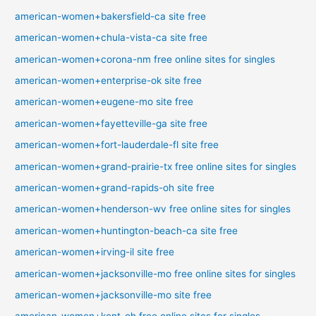
american-women+bakersfield-ca site free
american-women+chula-vista-ca site free
american-women+corona-nm free online sites for singles
american-women+enterprise-ok site free
american-women+eugene-mo site free
american-women+fayetteville-ga site free
american-women+fort-lauderdale-fl site free
american-women+grand-prairie-tx free online sites for singles
american-women+grand-rapids-oh site free
american-women+henderson-wv free online sites for singles
american-women+huntington-beach-ca site free
american-women+irving-il site free
american-women+jacksonville-mo free online sites for singles
american-women+jacksonville-mo site free