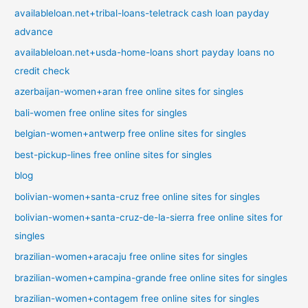
availableloan.net+tribal-loans-teletrack cash loan payday
advance
availableloan.net+usda-home-loans short payday loans no
credit check
azerbaijan-women+aran free online sites for singles
bali-women free online sites for singles
belgian-women+antwerp free online sites for singles
best-pickup-lines free online sites for singles
blog
bolivian-women+santa-cruz free online sites for singles
bolivian-women+santa-cruz-de-la-sierra free online sites for
singles
brazilian-women+aracaju free online sites for singles
brazilian-women+campina-grande free online sites for singles
brazilian-women+contagem free online sites for singles