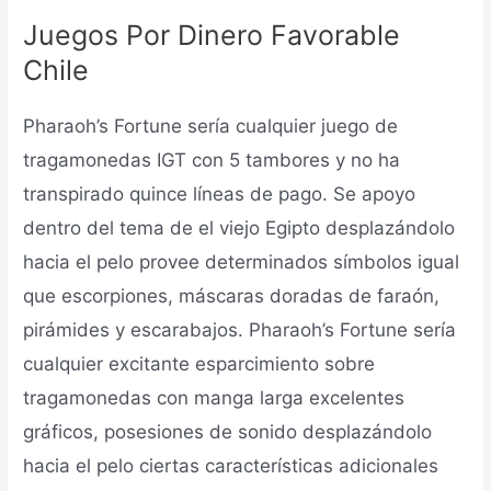
Juegos Por Dinero Favorable
Chile
Pharaoh’s Fortune serí­a cualquier juego de
tragamonedas IGT con 5 tambores y no ha
transpirado quince líneas de pago. Se apoyo
dentro del tema de el viejo Egipto desplazándolo
hacia el pelo provee determinados símbolos igual
que escorpiones, máscaras doradas de faraón,
pirámides y escarabajos. Pharaoh’s Fortune serí­a
cualquier excitante esparcimiento sobre
tragamonedas con manga larga excelentes
gráficos, posesiones de sonido desplazándolo
hacia el pelo ciertas características adicionales