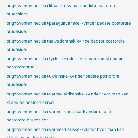
brightwomen.net da+litauiske-kvinder bedste postordre
brudesider
brightwomen.net da+paraguayanske-kvinder bedste postordre
brudesider
brightwomen.net da+salvadoransk-kvinde bedste postordre
brudesider
brightwomen.net da+tyske-kvinder hvor man kan kГёbe en
postordrebrud
brightwomen.net da+ukrainske-kvinder bedste postordre
brudesider
brightwomen.net da+varme-afrikanske-kvinder hvor man kan
kГёbe en postordrebrud
brightwomen.net da+varme-kinesiske-kvinder bedste
postordre brudesider
brightwomen.net da+varme-russiske-kvinder hvor man kan
kГёbe en postordrebrud