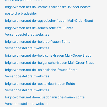
brightwomen.net da+varme-thailandske-kvinder bedste
postordre brudesider
brightwomen.net de+agyptische-frauen Mail-Order-Braut
brightwomen.net de+armenische-frau Echte
Versandbestellbrautwebsites
brightwomen.net de+belarus-frauen Echte
Versandbestellbrautwebsites
brightwomen.net de+belgische-frauen Mail-Order-Braut
brightwomen.net de+bulgarische-frauen Mail-Order-Braut
brightwomen.net de+chinesische-frauen Echte
Versandbestellbrautwebsites
brightwomen.net de+costa-rica-frauen Echte
Versandbestellbrautwebsites
brightwomen.net de+ecuadorianische-frauen Echte
Versandbestellbrautwebsites