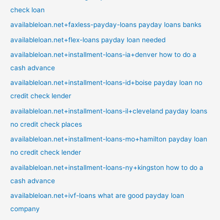
check loan
availableloan.net+faxless-payday-loans payday loans banks
availableloan.net+flex-loans payday loan needed
availableloan.net+installment-loans-ia+denver how to do a
cash advance
availableloan.net+installment-loans-id+boise payday loan no
credit check lender
availableloan.net+installment-loans-il+cleveland payday loans
no credit check places
availableloan.net+installment-loans-mo+hamilton payday loan
no credit check lender
availableloan.net+installment-loans-ny+kingston how to do a
cash advance
availableloan.net+ivf-loans what are good payday loan
company