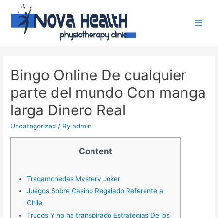
Bingo Online De cualquier
parte del mundo Con manga
larga Dinero Real
Uncategorized
/ By
admin
Content
Tragamonedas Mystery Joker
Juegos Sobre Casino Regalado Referente a
Chile
Trucos Y no ha transpirado Estrategias De los