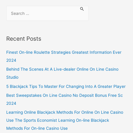
Recent Posts
Finest On-line Roulette Strategies Greatest Information Ever
2024
Behind The Scenes At A Live-dealer Online On Line Casino
Studio
5 Blackjack Tips To Master For Changing Into A Greater Player
Best Sweepstakes On Line Casino No Deposit Bonus Free Sc
2024
Learning Online Blackjack Methods For Online On Line Casino
Use The Sports Economist Learning On-line Blackjack
Methods For On-line Casino Use