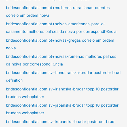
bridesconfidential.com pt+mulheres-ucranianas-quentes
correio em ordem noiva
bridesconfidential.com pt+noivas-americanas-para-o-
casamento melhores paГ­ses da noiva por correspondГЄncia
bridesconfidential.com pt+noivas-gregas correio em ordem
noiva
bridesconfidential.com pt+noivas-romenas melhores paГ­ses
da noiva por correspondГЄncia
bridesconfidential.com sv+honduranska-brudar postorder brud
definition
bridesconfidential.com sv+irlandska-brudar topp 10 postorder
brudens webbplatser
bridesconfidential.com sv+japanska-brudar topp 10 postorder
brudens webbplatser
bridesconfidential.com sv+kubanska-brudar postorder brud