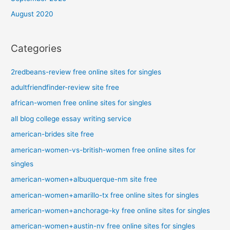
August 2020
Categories
2redbeans-review free online sites for singles
adultfriendfinder-review site free
african-women free online sites for singles
all blog college essay writing service
american-brides site free
american-women-vs-british-women free online sites for
singles
american-women+albuquerque-nm site free
american-women+amarillo-tx free online sites for singles
american-women+anchorage-ky free online sites for singles
american-women+austin-nv free online sites for singles