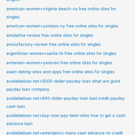
american-women+virginia-beach-va free online sites for
singles
american-women+yonkers-ny free online sites for singles
amolatina-review free online sites for singles
amourfactory-review free online sites for singles
argentinian-women+santa-fe free online sites for singles
armenian-women+yerevan free online sites for singles
asian-dating-sites-and-apps free online sites for singles
availableloan.net+5000-dollar-payday-loan what are good
payday loan company
availableloan.net+600-dollar-payday-loan bad credit payday
cash loan
availableloan.net+buy-now-pay-later-sites how to get a cash
advance loan
availableloan.net+emergency-loans cash advance no credit