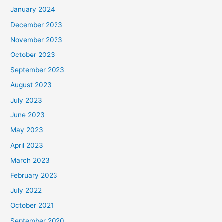
January 2024
December 2023
November 2023
October 2023
September 2023
August 2023
July 2023
June 2023
May 2023
April 2023
March 2023
February 2023
July 2022
October 2021
September 2020