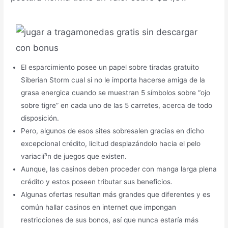
El esparcimiento posee un papel sobre tiradas gratuito
Siberian Storm cual si no le importa hacerse amiga de la
grasa energica cuando se muestran 5 símbolos sobre “ojo
sobre tigre” en cada uno de las 5 carretes, acerca de todo
disposición.
Pero, algunos de esos sites sobresalen gracias en dicho
excepcional crédito, licitud desplazándolo hacia el pelo
variacií³n de juegos que existen.
Aunque, las casinos deben proceder con manga larga plena
crédito y estos poseen tributar sus beneficios.
Algunas ofertas resultan más grandes que diferentes y es
común hallar casinos en internet que impongan
restricciones de sus bonos, así que nunca estaría más