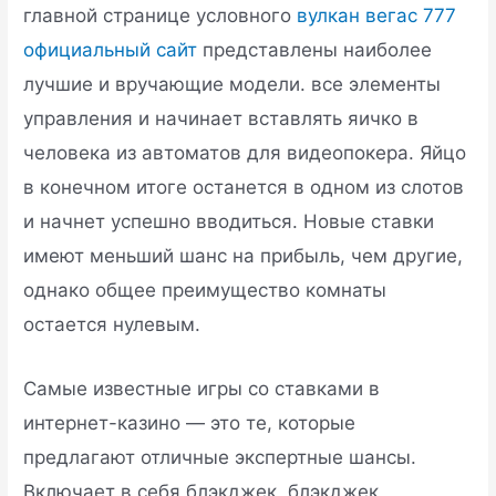
главной странице условного
вулкан вегас 777
официальный сайт
представлены наиболее
лучшие и вручающие модели. все элементы
управления и начинает вставлять яичко в
человека из автоматов для видеопокера. Яйцо
в конечном итоге останется в одном из слотов
и начнет успешно вводиться. Новые ставки
имеют меньший шанс на прибыль, чем другие,
однако общее преимущество комнаты
остается нулевым.
Самые известные игры со ставками в
интернет-казино — это те, которые
предлагают отличные экспертные шансы.
Включает в себя блэкджек, блэкджек,