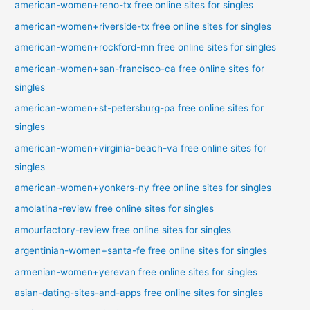
american-women+reno-tx free online sites for singles
american-women+riverside-tx free online sites for singles
american-women+rockford-mn free online sites for singles
american-women+san-francisco-ca free online sites for
singles
american-women+st-petersburg-pa free online sites for
singles
american-women+virginia-beach-va free online sites for
singles
american-women+yonkers-ny free online sites for singles
amolatina-review free online sites for singles
amourfactory-review free online sites for singles
argentinian-women+santa-fe free online sites for singles
armenian-women+yerevan free online sites for singles
asian-dating-sites-and-apps free online sites for singles