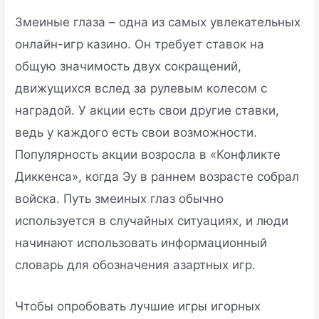
Змеиные глаза – одна из самых увлекательных
онлайн-игр казино. Он требует ставок на
общую значимость двух сокращений,
движущихся вслед за рулевым колесом с
наградой. У акции есть свои другие ставки,
ведь у каждого есть свои возможности.
Популярность акции возросла в «Конфликте
Диккенса», когда Эу в раннем возрасте собрал
войска. Путь змеиных глаз обычно
используется в случайных ситуациях, и люди
начинают использовать информационный
словарь для обозначения азартных игр.
Чтобы опробовать лучшие игры игорных