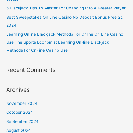
5 Blackjack Tips To Master For Changing Into A Greater Player
Best Sweepstakes On Line Casino No Deposit Bonus Free Sc
2024
Learning Online Blackjack Methods For Online On Line Casino
Use The Sports Economist Learning On-line Blackjack
Methods For On-line Casino Use
Recent Comments
Archives
November 2024
October 2024
September 2024
August 2024