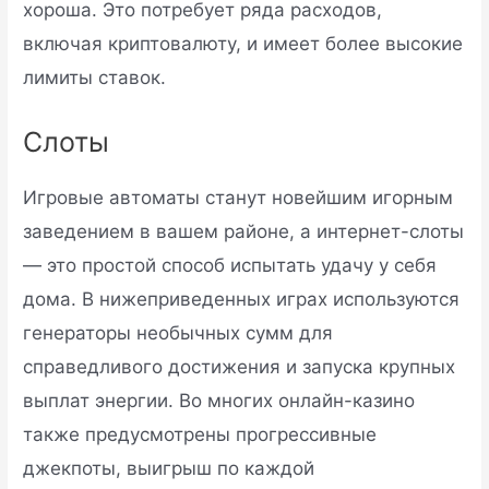
хороша.
Это потребует ряда расходов,
включая криптовалюту, и имеет более высокие
лимиты ставок.
Слоты
Игровые автоматы станут новейшим игорным
заведением в вашем районе, а интернет-слоты
— это простой способ испытать удачу у себя
дома. В нижеприведенных играх используются
генераторы необычных сумм для
справедливого достижения и запуска крупных
выплат энергии. Во многих онлайн-казино
также предусмотрены прогрессивные
джекпоты, выигрыш по каждой