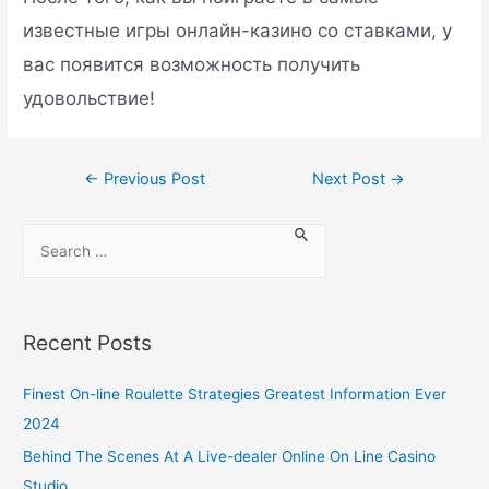
известные игры онлайн-казино со ставками, у
вас появится возможность получить
удовольствие!
←
Previous Post
Next Post
→
Recent Posts
Finest On-line Roulette Strategies Greatest Information Ever
2024
Behind The Scenes At A Live-dealer Online On Line Casino
Studio