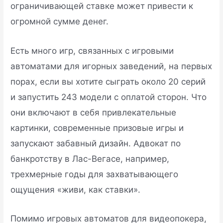
ограничивающей ставке может привести к
огромной сумме денег.
Есть много игр, связанных с игровыми
автоматами для игорных заведений, на первых
порах, если вы хотите сыграть около 20 серий
и запустить 243 модели с оплатой сторон. Что
они включают в себя привлекательные
картинки, современные призовые игры и
запускают забавный дизайн. Адвокат по
банкротству в Лас-Вегасе, например,
трехмерные годы для захватывающего
ощущения «живи, как ставки».
Помимо игровых автоматов для видеопокера,