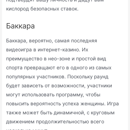
кислород безопасных ставок.
Баккара
Баккара, вероятно, самая последняя
видеоигра в интернет-казино. Их
преимущество в нео-зоне и простой вид
спорта превращают его в одного из самых
популярных участников. Поскольку раунд
будет зависеть от возможности, участники
могут использовать программу, чтобы
повысить вероятность успеха женщины. Игра
также может быть динамичной, с круговым
движением продолжительностью всего