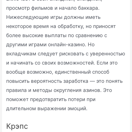
просмотр фильмов и начало баккара.
Нижеследующие игры должны иметь
некоторое время на обработку, но приносят
более высокие выплаты по сравнению с
другими играми онлайн-казино. Но
вкладчикам следует рисковать с уверенностью
и начинать со своих возможностей. Если это
вообще возможно, единственный способ
повысить вероятность заработка — это понять
правила и методы округления азинов. Это
поможет предотвратить потери при
длительном выражении эмоций.
Крэпс