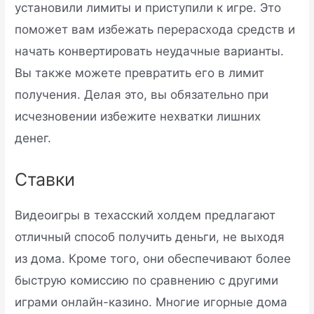
установили лимиты и приступили к игре. Это
поможет вам избежать перерасхода средств и
начать конвертировать неудачные варианты.
Вы также можете превратить его в лимит
получения. Делая это, вы обязательно при
исчезновении избежите нехватки лишних
денег.
Ставки
Видеоигры в техасский холдем предлагают
отличный способ получить деньги, не выходя
из дома. Кроме того, они обеспечивают более
быструю комиссию по сравнению с другими
играми онлайн-казино. Многие игорные дома