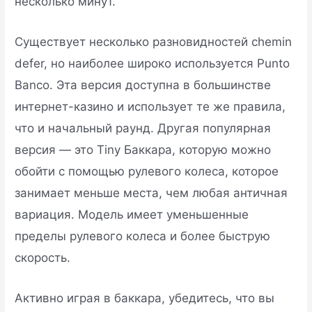
несколько минут.
Существует несколько разновидностей chemin
defer, но наиболее широко используется Punto
Banco. Эта версия доступна в большинстве
интернет-казино и использует те же правила,
что и начальный раунд. Другая популярная
версия — это Tiny Баккара, которую можно
обойти с помощью рулевого колеса, которое
занимает меньше места, чем любая античная
вариация. Модель имеет уменьшенные
пределы рулевого колеса и более быструю
скорость.
Активно играя в баккара, убедитесь, что вы