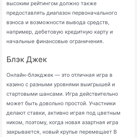
высоким рейтингом должно также
предоставлять диапазон первоначального
взноса и возможности вывода средств,
например, дебетовую кредитную карту и
начальные финансовые ограничения.
Блэк Джек
Онлайн-блэкджек — это отличная игра в
казино с разными уровнями выигрышей и
стартовыми шансами. Игра действительно
может быть довольно простой. Участники
делают ставки, активно играя под цветным
ником, поэтому, когда новая азартная игра
закрывается, новый крупье перемещает В