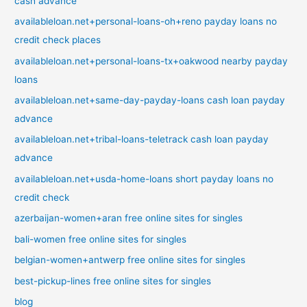
cash advance
availableloan.net+personal-loans-oh+reno payday loans no
credit check places
availableloan.net+personal-loans-tx+oakwood nearby payday
loans
availableloan.net+same-day-payday-loans cash loan payday
advance
availableloan.net+tribal-loans-teletrack cash loan payday
advance
availableloan.net+usda-home-loans short payday loans no
credit check
azerbaijan-women+aran free online sites for singles
bali-women free online sites for singles
belgian-women+antwerp free online sites for singles
best-pickup-lines free online sites for singles
blog