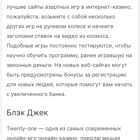
лучшие сайты азартных игр в интернет-казино,
пожалуйста, возьмите с собой несколько
других игр на рулевом колесе и начните
заголовки ставок на видео из космоса.
Подобные игры постоянно тестируются, чтобы
научно обучить программу, ранее игравшую на
законные деньги. На новых веб-сайтах могут
быть предусмотрены бонусы за регистрацию
для новых людей, которые помогут вам начать
с увеличенного банка.
Блэк Джек
Twenty-one — одна из самых современных
онлайн-игр онлайн-казино, предлагающая