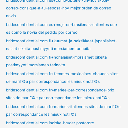
bridesconfidential.com es+como-obtener-un-novia-por-
correo-consigue-a-tu-esposa-hoy mejor orden de correo
novia
bridesconfidential.com es+mujeres-brasilenas-calientes que
es como la novia del pedido por correo
bridesconfidential.com fi+kuumat-ja-seksikkaat-japanilaiset-
naiset oikeita postimyynti morsiamen tarinoita
bridesconfidential.com fi+norjalaiset-morsiamet oikeita
postimyynti morsiamen tarinoita
bridesconfidential.com fr+femmes-mexicaines-chaudes sites
de mariГ©e par correspondance les mieux notГ©s
bridesconfidential.com fr+mariee-par-correspondance-prix
sites de mariГ©e par correspondance les mieux notГ©s
bridesconfidential.com fr+mariees-italiennes sites de mariГ©e
par correspondance les mieux notГ©s
bridesconfidential.com indiske-bruder postordre