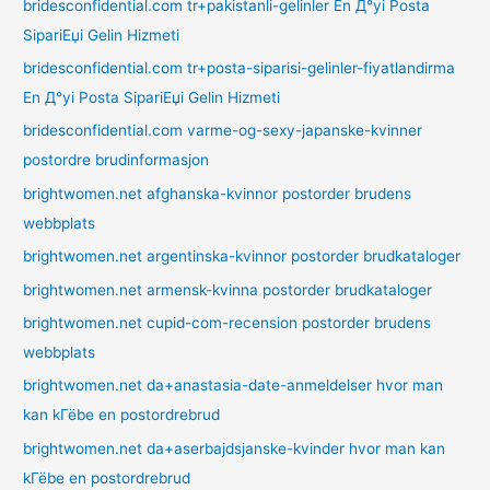
bridesconfidential.com tr+pakistanli-gelinler En Д°yi Posta
SipariЕџi Gelin Hizmeti
bridesconfidential.com tr+posta-siparisi-gelinler-fiyatlandirma
En Д°yi Posta SipariЕџi Gelin Hizmeti
bridesconfidential.com varme-og-sexy-japanske-kvinner
postordre brudinformasjon
brightwomen.net afghanska-kvinnor postorder brudens
webbplats
brightwomen.net argentinska-kvinnor postorder brudkataloger
brightwomen.net armensk-kvinna postorder brudkataloger
brightwomen.net cupid-com-recension postorder brudens
webbplats
brightwomen.net da+anastasia-date-anmeldelser hvor man
kan kГёbe en postordrebrud
brightwomen.net da+aserbajdsjanske-kvinder hvor man kan
kГёbe en postordrebrud