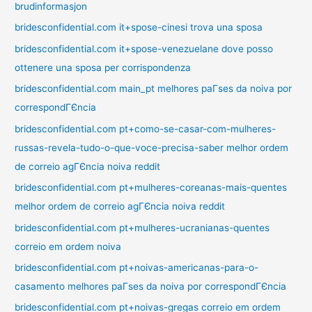
brudinformasjon
bridesconfidential.com it+spose-cinesi trova una sposa
bridesconfidential.com it+spose-venezuelane dove posso
ottenere una sposa per corrispondenza
bridesconfidential.com main_pt melhores paГ­ses da noiva por
correspondГЄncia
bridesconfidential.com pt+como-se-casar-com-mulheres-
russas-revela-tudo-o-que-voce-precisa-saber melhor ordem
de correio agГЄncia noiva reddit
bridesconfidential.com pt+mulheres-coreanas-mais-quentes
melhor ordem de correio agГЄncia noiva reddit
bridesconfidential.com pt+mulheres-ucranianas-quentes
correio em ordem noiva
bridesconfidential.com pt+noivas-americanas-para-o-
casamento melhores paГ­ses da noiva por correspondГЄncia
bridesconfidential.com pt+noivas-gregas correio em ordem