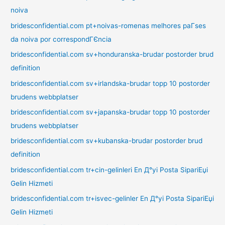
noiva
bridesconfidential.com pt+noivas-romenas melhores paГ­ses
da noiva por correspondГЄncia
bridesconfidential.com sv+honduranska-brudar postorder brud
definition
bridesconfidential.com sv+irlandska-brudar topp 10 postorder
brudens webbplatser
bridesconfidential.com sv+japanska-brudar topp 10 postorder
brudens webbplatser
bridesconfidential.com sv+kubanska-brudar postorder brud
definition
bridesconfidential.com tr+cin-gelinleri En Д°yi Posta SipariЕџi
Gelin Hizmeti
bridesconfidential.com tr+isvec-gelinler En Д°yi Posta SipariЕџi
Gelin Hizmeti