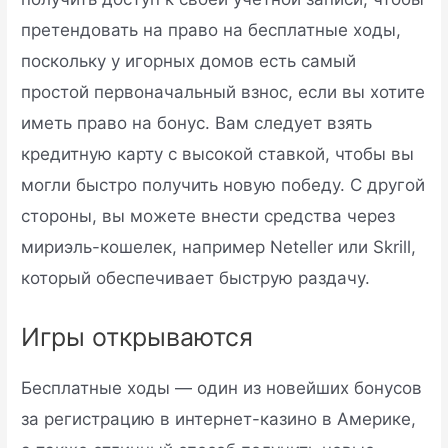
претендовать на право на бесплатные ходы,
поскольку у игорных домов есть самый
простой первоначальный взнос, если вы хотите
иметь право на бонус. Вам следует взять
кредитную карту с высокой ставкой, чтобы вы
могли быстро получить новую победу. С другой
стороны, вы можете внести средства через
мириэль-кошелек, например Neteller или Skrill,
который обеспечивает быструю раздачу.
Игры открываются
Бесплатные ходы — один из новейших бонусов
за регистрацию в интернет-казино в Америке,