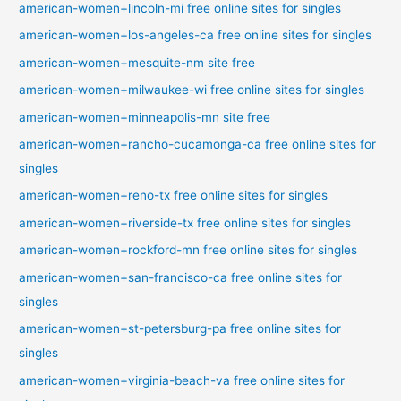
american-women+lincoln-mi free online sites for singles
american-women+los-angeles-ca free online sites for singles
american-women+mesquite-nm site free
american-women+milwaukee-wi free online sites for singles
american-women+minneapolis-mn site free
american-women+rancho-cucamonga-ca free online sites for
singles
american-women+reno-tx free online sites for singles
american-women+riverside-tx free online sites for singles
american-women+rockford-mn free online sites for singles
american-women+san-francisco-ca free online sites for
singles
american-women+st-petersburg-pa free online sites for
singles
american-women+virginia-beach-va free online sites for