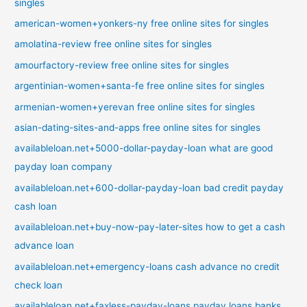
singles
american-women+yonkers-ny free online sites for singles
amolatina-review free online sites for singles
amourfactory-review free online sites for singles
argentinian-women+santa-fe free online sites for singles
armenian-women+yerevan free online sites for singles
asian-dating-sites-and-apps free online sites for singles
availableloan.net+5000-dollar-payday-loan what are good
payday loan company
availableloan.net+600-dollar-payday-loan bad credit payday
cash loan
availableloan.net+buy-now-pay-later-sites how to get a cash
advance loan
availableloan.net+emergency-loans cash advance no credit
check loan
availableloan.net+faxless-payday-loans payday loans banks