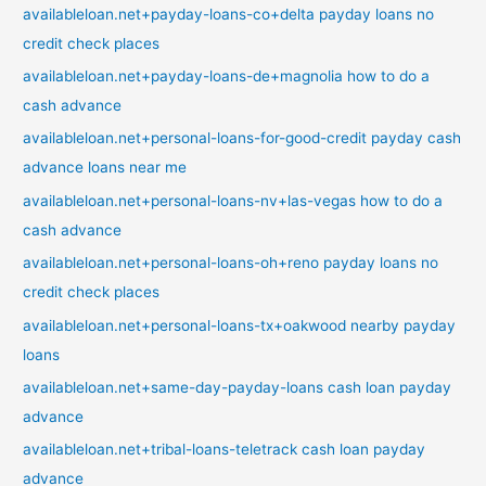
availableloan.net+payday-loans-co+delta payday loans no
credit check places
availableloan.net+payday-loans-de+magnolia how to do a
cash advance
availableloan.net+personal-loans-for-good-credit payday cash
advance loans near me
availableloan.net+personal-loans-nv+las-vegas how to do a
cash advance
availableloan.net+personal-loans-oh+reno payday loans no
credit check places
availableloan.net+personal-loans-tx+oakwood nearby payday
loans
availableloan.net+same-day-payday-loans cash loan payday
advance
availableloan.net+tribal-loans-teletrack cash loan payday
advance