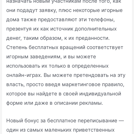
назначать новым участникам после того, как
они подадут заявку, плюс некоторые игорные
дома также предоставляют эти телефоны,
презентуя их как источник дополнительных
денег, таким образом, к их преданности.
Степень бесплатных вращений соответствует
игорным заведениям, и вы можете
использовать их только в определенных
онлайн-играх. Вы можете претендовать на эту
власть, просто введя маркетинговое правило,
которое вы найдете в своей индивидуальной
форме или даже в описании рекламы.
Новый бонус за бесплатное переписывание —
один из самых маленьких приветственных