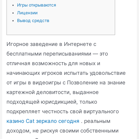
Игры открываются
Лицензии
Вывод средств
Игорное заведение в Интернете с
бесплатными переписываниями — это
отличная возможность для новых и
начинающих игроков испытать удовольствие
от игры в видеоигры с Позволение на знание
картежной деловитости, выданное
подходящей юрисдикцией, только
подкрепляет честность свой виртуального
казино Cat зеркало сегодня
. реальным
доходом, не рискуя своими собственными