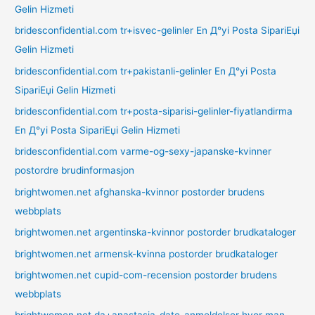
Gelin Hizmeti
bridesconfidential.com tr+isvec-gelinler En Д°yi Posta SipariЕџi
Gelin Hizmeti
bridesconfidential.com tr+pakistanli-gelinler En Д°yi Posta
SipariЕџi Gelin Hizmeti
bridesconfidential.com tr+posta-siparisi-gelinler-fiyatlandirma
En Д°yi Posta SipariЕџi Gelin Hizmeti
bridesconfidential.com varme-og-sexy-japanske-kvinner
postordre brudinformasjon
brightwomen.net afghanska-kvinnor postorder brudens
webbplats
brightwomen.net argentinska-kvinnor postorder brudkataloger
brightwomen.net armensk-kvinna postorder brudkataloger
brightwomen.net cupid-com-recension postorder brudens
webbplats