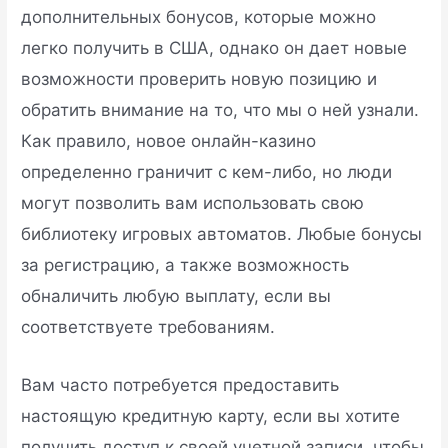
дополнительных бонусов, которые можно
легко получить в США, однако он дает новые
возможности проверить новую позицию и
обратить внимание на то, что мы о ней узнали.
Как правило, новое онлайн-казино
определенно граничит с кем-либо, но люди
могут позволить вам использовать свою
библиотеку игровых автоматов. Любые бонусы
за регистрацию, а также возможность
обналичить любую выплату, если вы
соответствуете требованиям.
Вам часто потребуется предоставить
настоящую кредитную карту, если вы хотите
получить доступ к своей учетной записи, чтобы