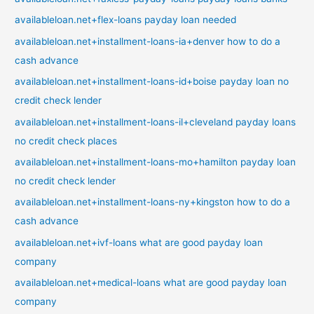
availableloan.net+flex-loans payday loan needed
availableloan.net+installment-loans-ia+denver how to do a
cash advance
availableloan.net+installment-loans-id+boise payday loan no
credit check lender
availableloan.net+installment-loans-il+cleveland payday loans
no credit check places
availableloan.net+installment-loans-mo+hamilton payday loan
no credit check lender
availableloan.net+installment-loans-ny+kingston how to do a
cash advance
availableloan.net+ivf-loans what are good payday loan
company
availableloan.net+medical-loans what are good payday loan
company