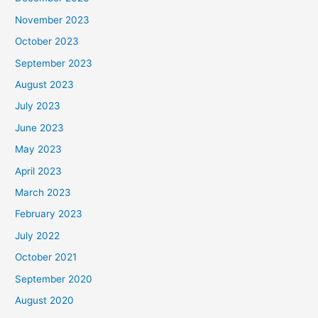
November 2023
October 2023
September 2023
August 2023
July 2023
June 2023
May 2023
April 2023
March 2023
February 2023
July 2022
October 2021
September 2020
August 2020