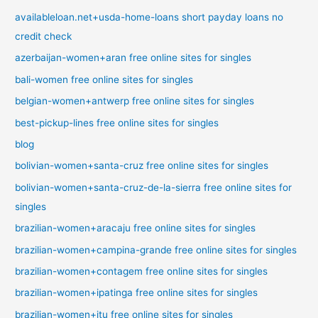
availableloan.net+usda-home-loans short payday loans no
credit check
azerbaijan-women+aran free online sites for singles
bali-women free online sites for singles
belgian-women+antwerp free online sites for singles
best-pickup-lines free online sites for singles
blog
bolivian-women+santa-cruz free online sites for singles
bolivian-women+santa-cruz-de-la-sierra free online sites for
singles
brazilian-women+aracaju free online sites for singles
brazilian-women+campina-grande free online sites for singles
brazilian-women+contagem free online sites for singles
brazilian-women+ipatinga free online sites for singles
brazilian-women+itu free online sites for singles